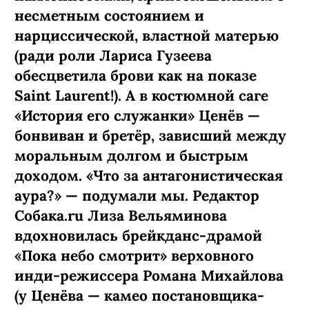
несметным состоянием и
нарциссической, властной матерью
(ради роли Лариса Гузеева
обесцветила брови как на показе
Saint Laurent!). А в костюмной саге
«История его служанки» Ценёв —
бонвиван и бретёр, зависший между
моральным долгом и быстрым
доходом. «Что за антагонистическая
аура?» — подумали мы. Редактор
Собака.ru Лиза Вельяминова
вдохновилась брейкданс-­драмой
«Пока небо смотрит» верховного
инди-режиссера Романа Михайлова
(у Ценёва — камео постановщика-