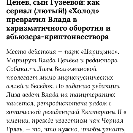
Ценёв, сын Гузеевой: как
сериал (лютый!) «Холод»
превратил Влада в
харизматичного оборотня и
абьюзера-криптонвествора
Место действия — парк «Царицыно».
Маршрут Влада Ценёва и редактора
Собака.ru Лизы Вельяминовой
пролегает мимо мирискуснических
аллей и беседок. По заданию редакции
Лиза ведет Влада на танцтерапию:
кажется, ретродискотека рядом с
готической резиденцией Екатерины II в
имении, прежде известном как Черная
Грязь, — то, что нужно, чтобы узнать,