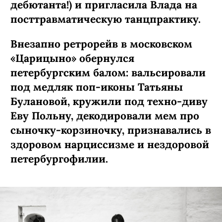
дебютанта!) и пригласила Влада на
посттравматическую танцпрактику.
Внезапно ретрорейв в московском
«Царицыно» обернулся
петербургским балом: вальсировали
под медляк поп-иконы Татьяны
Булановой, кружили под техно-диву
Еву Польну, декодировали мем про
сыночку-­корзиночку, признавались в
здоровом нарциссизме и нездоровой
петербургофилии.