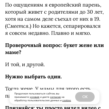
По ощущениям я европейский парень,
который живет с родителями до 30 лет,
хотя на самом деле съехал от них в 19.
Смеется
(
.) Но кажется, сепарировался
я совсем недавно. Плавно и мягко.
Проверочный вопрос: букет жене или
маме?
И той, и другой.
Нужно выбрать один.
Тогда жене. У мамы для этого есть
Продолжая пользоваться сайтом, вы
папа.
OK
принимаете
условия
и даете
согласие
на
обработку пользовательских данных и
cookies
Признайся: ты просто видел видео с