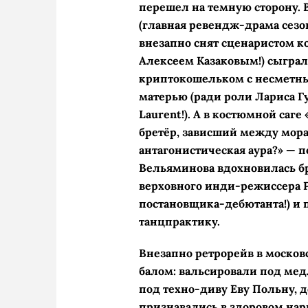
перешел на темную сторону. 
(главная ревендж-­драма сезо
внезапно снят сценаристом 
Алексеем Казаковым!) сыграл
криптокошельком с несметны
матерью (ради роли Лариса Гу
Laurent!). А в костюмной саг
бретёр, зависший между мор
антагонистическая аура?» — 
Вельяминова вдохновилась бр
верховного инди-режиссера Р
постановщика-дебютанта!) и 
танцпрактику.
Внезапно ретрорейв в моско
балом: вальсировали под ме
под техно-диву Еву Польну, 
признавались в здоровом на