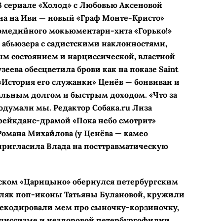
В сериале «Холод» с Любовью Аксеновой
на на Иви — новый «Граф Монте-­Кристо»
комедийного мокьюментари-хита «Горько!»
 абьюзера с садистскими наклонностями,
м состоянием и нарциссической, властной
зеева обесцветила брови как на показе Saint
е «История его служанки» Ценёв — бонвиван и
альным долгом и быстрым доходом. «Что за
подумали мы. Редактор Собака.ru Лиза
ейкданс-­драмой «Пока небо смотрит»
омана Михайлова (у Ценёва — камео
пригласила Влада на посттравматическую
вском «Царицыно» обернулся петербургским
дляк поп-иконы Татьяны Булановой, кружили
декодировали мем про сыночку-­корзиночку,
рциссизме и нездоровой петербургофилии.