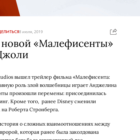
ЕЛИТЬСЯ
8 июля, 2019
 новой «Малефисенты»
Джоли
Studios вышел трейлер фильма «Малефисента:
лавную роль злой волшебницы играет Анджелина
енты произошли перемены: присоединилась
г. Кроме того, ранее Disney сменили
 на Роберта Стронберга.
 история о сложных взаимоотношениях между
ророй, которая ранее была заколдована