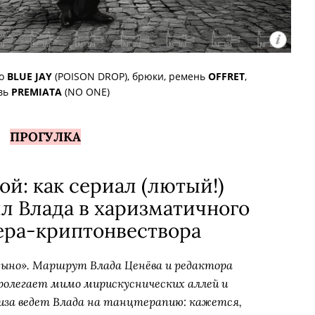
цо
BLUE JAY
(POISON DROP), брюки, ремень
OFFRET
,
вь
PREMIATA
(NO ONE)
ПРОГУЛКА
ой: как сериал (лютый!)
л Влада в харизматичного
ера-криптонвествора
ыно». Маршрут Влада Ценёва и редактора
пролегает мимо мирискуснических аллей и
Лиза ведет Влада на танцтерапию: кажется,