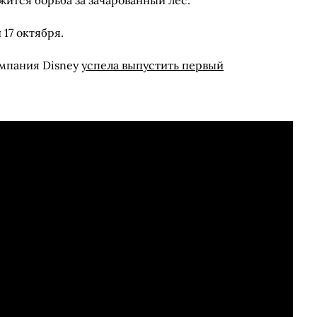
ится борьба за зачарованный лес.
17 октября.
омпания Disney
успела выпустить первый