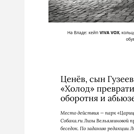
На Владе: кейп
VIVA VOX
, коль
обу
Ценёв, сын Гузеев
«Холод» преврати
оборотня и абьюз
Место действия — парк «Цариц
Собака.ru Лизы Вельяминовой 
беседок. По заданию редакции 