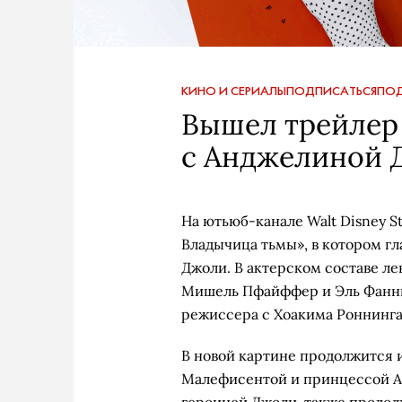
КИНО И СЕРИАЛЫ
ПОДПИСАТЬСЯ
ПОД
Вышел трейлер
с Анджелиной 
На ютьюб-канале Walt Disney 
Владычица тьмы», в котором г
Джоли. В актерском составе л
Мишель Пфайффер и Эль Фаннин
режиссера с Хоакима Роннинга
В новой картине продолжится
Малефисентой и принцессой Ав