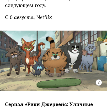
Третий сезон экранизации
подросткового бестселлера Эли Новак
о недавно осиротевшей 15-летней
Джеки из Нью-Йорка (Никки Родригес,
«У меня на районе»), которая
вынужденно переехала в Колорадо к
семье Уолтерсов — счастливым
родителям семи сыновей и одной
дочери. Четвертую порцию их
приключений создатели уже
анонсировали заранее:
предварительно, она выйдет в
следующем году.
С 6 августа, Netflix