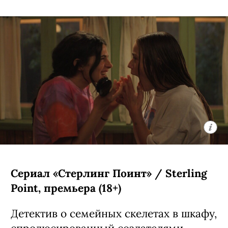
(18+)
Аниме-сериал, основанный на первом
эпизоде антологии «Звездные войны:
Видения» — история строится вокруг
юной девушки-джедая Кары, которая
ищет себе подобных по всей галактике.
Автором проекта стал Кэндзи Камияма
(главная его работа — «Призрак в
доспехах: Синдром одиночки»).
С 5 августа, Disney+