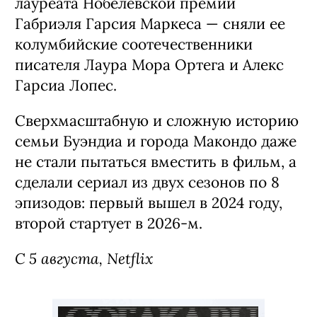
Сериал «Сто лет одиночества» / Cien
Años de Soledad, 1-я часть 2 сезона
(18+)
Первая в истории экранизация романа
лауреата Нобелевской премии
Габриэля Гарсия Маркеса — сняли ее
колумбийские соотечественники
писателя Лаура Мора Ортега и Алекс