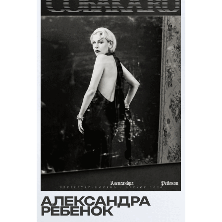
Гарсиа Лопес.
Сверхмасштабную и сложную историю
семьи Буэндиа и города Макондо даже
не стали пытаться вместить в фильм, а
сделали сериал из двух сезонов по 8
эпизодов: первый вышел в 2024 году,
второй стартует в 2026-м.
С 5 августа, Netflix