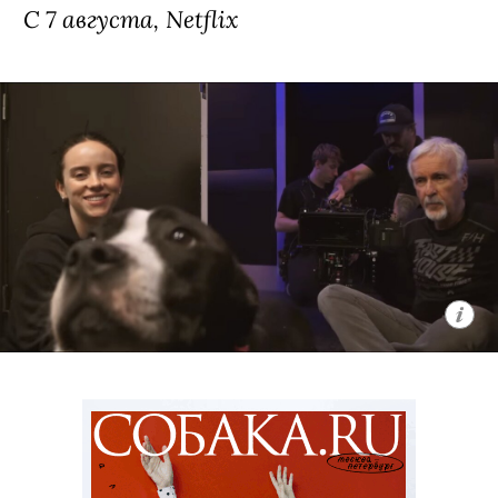
о компании бродячих британских
котов, которые ведут себя насколько
неполиткорректно и вызывающе,
настолько и обаятельно. Главное в
сериале — его создатель: Рики
Джервейс в свое время придумал
оригинальный «Офис», ставший
сначала хитом на родине, а затем и
общемировым феноменом. К слову,
главного героя, кота по имени Гас,
озвучил он сам.
C 7 августа, Netflix