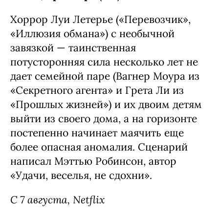
Фильм «Последний дом» / The Last
House, премьера (18+)
Хоррор Луи Летерье («Перевозчик»,
«Иллюзия обмана») с необычной
завязкой — таинственная