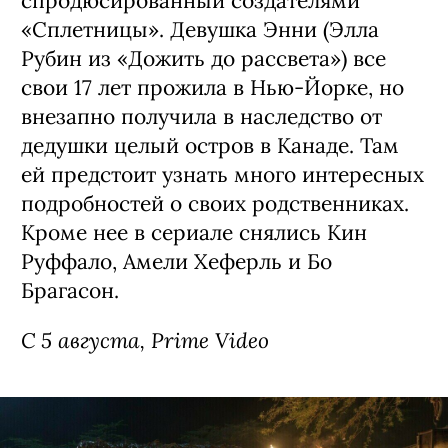
Сериал «Стерлинг Поинт» / Sterling
Point, премьера (18+)
Детектив о семейных скелетах в шкафу,
спродюсированный создателями
«Сплетницы». Девушка Энни (Элла
Рубин из «Дожить до рассвета») все
свои 17 лет прожила в Нью-Йорке, но