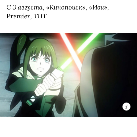
него свалилась популярность в
соцсетях. Баланс медийности и
повседневной работы принудительно
приходится исправлять с помощью
очень серьезно относящейся к делу
стажерки Ники (
Анастасия Красовская
)
— которая, впрочем, тоже оказалась
весьма любимым в интернете
персонажем. Проект снял Виталий
Дудка, известный по фильму
«Нейробатя».
С 3 августа, «Кинопоиск», «Иви»,
Premier, ТНТ