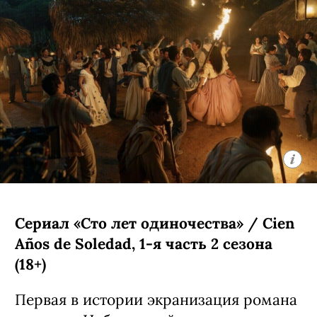
внезапно получила в наследство от
дедушки целый остров в Канаде. Там
ей предстоит узнать много интересных
подробностей о своих родственниках.
Кроме нее в сериале снялись Кин
Руффало, Амели Хеферль и Бо
Брагасон.
С 5 августа, Prime Video