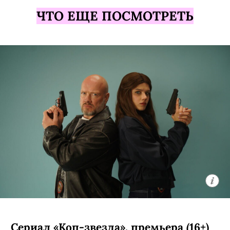
потусторонняя сила несколько лет не
дает семейной паре (Вагнер Моура из
«Секретного агента» и Грета Ли из
«Прошлых жизней») и их двоим детям
выйти из своего дома, а на горизонте
постепенно начинает маячить еще
более опасная аномалия. Сценарий
написал Мэттью Робинсон, автор
«Удачи, веселья, не сдохни».
С 7 августа, Netflix
ЧТО ЕЩЕ ПОСМОТРЕТЬ