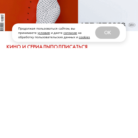
Продолжая пользоваться сайтом, вы
OK
принимаете
условия
и даете
согласие
на
обработку пользовательских данных и
cookies
КИНО И СЕРИАЛЫ
ПОДПИСАТЬСЯ
Актер Влад Ценёв: «Я
всегда мечтал об
отрицательных героях»
Вообще сенсация! Наш гринфлаг из
«Жить жизнь»
Влад Ценёв
официально перешел на темную
сторону. В сериале «Холод» с
Любовью Аксеновой (главная