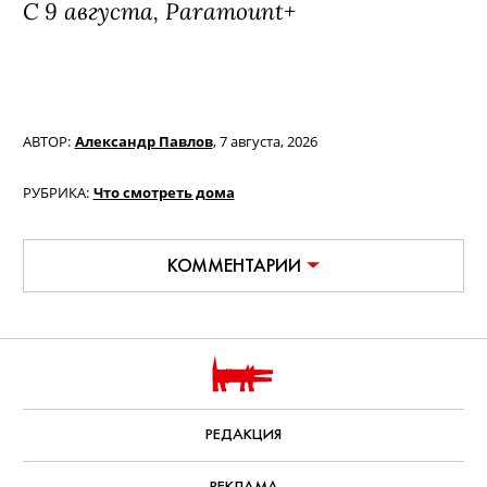
Фильм «Билли Айлиш: Ударь меня
жёстко и нежно. Концертный тур в
3D» / Billie Eilish: Hit Me Hard and
Soft - The Tour Live in 3D (18+)
Документальный фильм о концертном
туре популярной певицы, за который
взялся легендарный Джеймс Кэмерон
— записи выступлений в нем
сменяются очень личными интервью
самой Билли и ее брата, музыканта
Финнеаса О’Коннелла.
С 9 августа, Paramount+