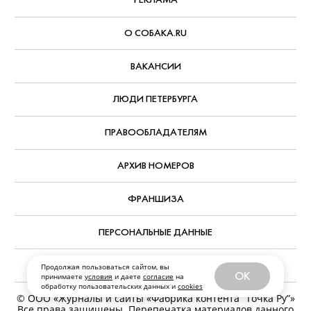
АВТОР:
Александр Павлов
,
7 августа, 2026
РУБРИКА:
Что смотреть дома
КОММЕНТАРИИ
РЕДАКЦИЯ
Продолжая пользоваться сайтом, вы
РЕКЛАМА
OK
принимаете
условия
и даете
согласие
на
обработку пользовательских данных и
cookies
О СОБАКА.RU