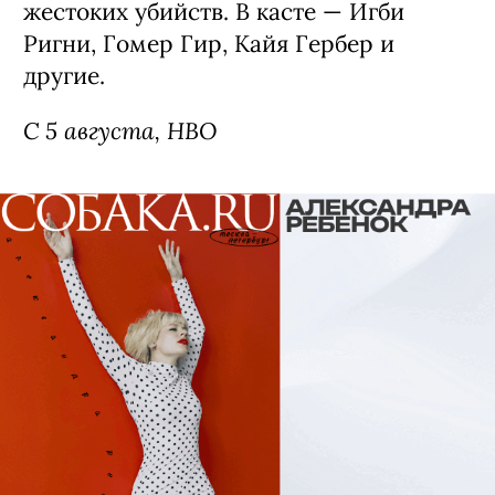
жестоких убийств. В касте — Игби
Ригни, Гомер Гир, Кайя Гербер и
другие.
С 5 августа, HBO