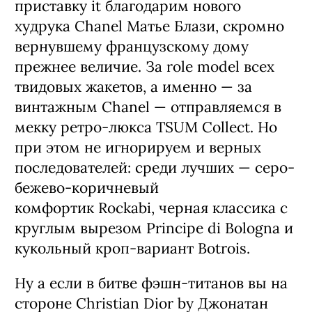
приставку it благодарим нового
худрука Chanel Матье Блази, скромно
вернувшему французскому дому
прежнее величие. За role model всех
твидовых жакетов, а именно — за
винтажным Chanel — отправляемся в
мекку ретро-люкса TSUM Collect. Но
при этом не игнорируем и верных
последователей: среди лучших — серо-
бежево-коричневый
комфортик Rockabi, черная классика с
круглым вырезом Principe di Bologna и
кукольный кроп-вариант Botrois.
Ну а если в битве фэшн-титанов вы на
стороне Christian Dior by Джонатан