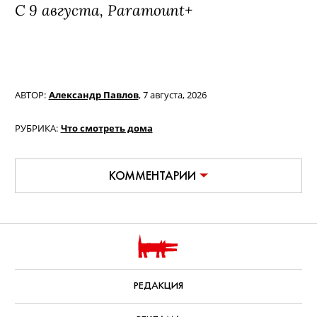
Фильм «Билли Айлиш: Ударь меня
жёстко и нежно. Концертный тур в
3D» / Billie Eilish: Hit Me Hard and
Soft - The Tour Live in 3D (18+)
Документальный фильм о концертном
туре популярной певицы, за который
взялся легендарный Джеймс Кэмерон
— записи выступлений в нем
сменяются очень личными интервью
самой Билли и ее брата, музыканта
Финнеаса О’Коннелла.
С 9 августа, Paramount+