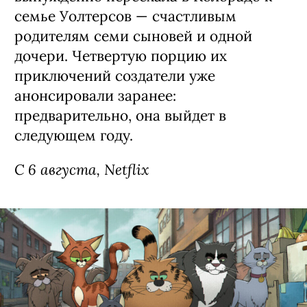
Сериал «Моя жизнь с мальчиками
Уолтер» / My Life with the Walter
Boys, 3 сезон (18+)
Третий сезон экранизации
подросткового бестселлера Эли Новак
о недавно осиротевшей 15-летней
Джеки из Нью-Йорка (Никки Родригес,
«У меня на районе»), которая
вынужденно переехала в Колорадо к
семье Уолтерсов — счастливым
родителям семи сыновей и одной