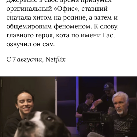
Сериал «Рики Джервейс: Уличные
коты» / Ricky Gervais Alley Cats,
премьера (18+)
Мультипликационная черная комедия
о компании бродячих британских
котов, которые ведут себя насколько
неполиткорректно и вызывающе,
настолько и обаятельно. Главное в
сериале — его создатель: Рики
Джервейс в свое время придумал
оригинальный «Офис», ставший
сначала хитом на родине, а затем и