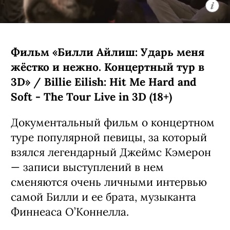
общемировым феноменом. К слову,
главного героя, кота по имени Гас,
озвучил он сам.
C 7 августа, Netflix