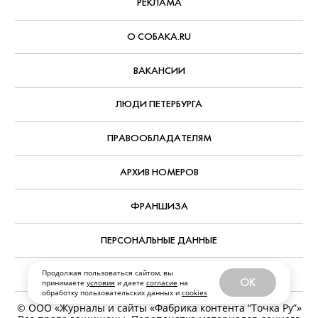
АВТОР:
Александр Павлов
,
7 августа, 2026
РУБРИКА:
Что смотреть дома
КОММЕНТАРИИ
РЕДАКЦИЯ
Продолжая пользоваться сайтом, вы
РЕКЛАМА
OK
принимаете
условия
и даете
согласие
на
обработку пользовательских данных и
cookies
О СОБАКА.RU