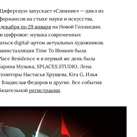
Цифергауз» запускает «Слияние» — цикл из
рмансов на стыке науки и искусства,
 декабря по 29 января
на Новой Голландии.
 и цифровое: музыка современных
ться digital-артом актуальных художников.
диаинсталляция Time To Blossom была
lace Residence и в первый же день была
Марина Музыка, SPLACES.STUDIO, Лена
озиторы Настасья Хрущева, Kira G, Илья
 Владислав Федоров и другие. Все события
бязательной
регистрации
.