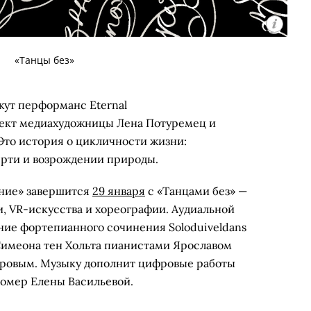
«Танцы без»
жут перформанс Eternal
оект медиахудожницы Лена Потуремец и
Это история о цикличности жизни:
ерти и возрождении природы.
ние» завершится
29 января
с «Танцами без» —
 VR-искусства и хореографии. Аудиальной
ние фортепианного сочинения Soloduiveldans
Симеона тен Хольта пианистами Ярославом
оровым. Музыку дополнит цифровые работы
омер Елены Васильевой.