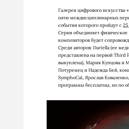
Галерея цифрового искусства «
пяти междисциплинарных перфо
события которого пройдут с
25
Серия объединяет физическое
композиторов будет сопровожда
Среди авторов: Dariella (ее ме
представлена на первой Third P
выкуплена), Мария Купцова и 
Потуремец и Надежда Бей, комп
SymphoCat, Ярослав Коваленко,
программы бесплатны, но по о