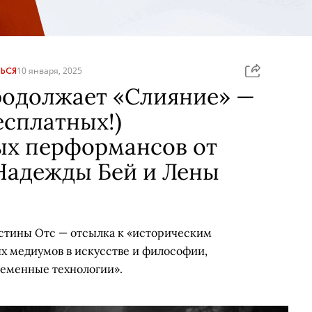
ЬСЯ
10 января, 2025
родолжает «Слияние» —
есплатных!)
ых перформансов от
, Надежды Бей и Лены
истины Отс — отсылка к «историческим
х медиумов в искусстве и философии,
ременные технологии».