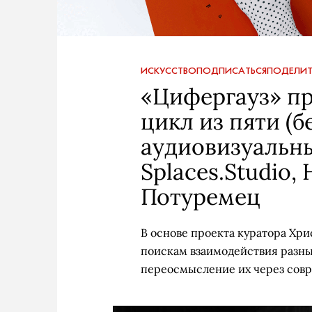
ИСКУССТВО
ПОДПИСАТЬСЯ
ПОДЕЛИТ
«Цифергауз» п
цикл из пяти (б
аудиовизуальн
Splaces.Studio
Потуремец
В основе проекта куратора Хр
поискам взаимодействия разны
переосмысление их через сов