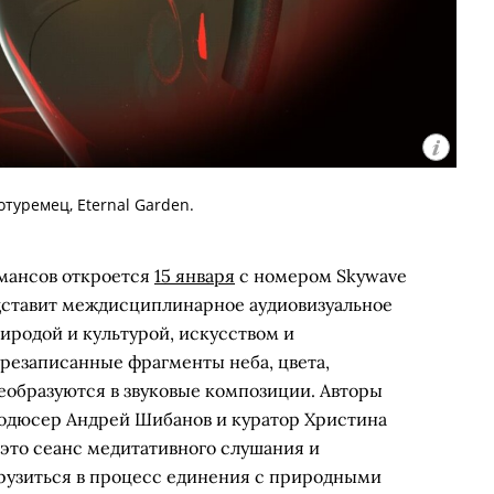
отуремец, Eternal Garden.
мансов откроется
15 января
с номером Skywave
едставит междисциплинарное аудиовизуальное
иродой и культурой, искусством и
презаписанные фрагменты неба, цвета,
образуются в звуковые композиции. Авторы
родюсер Андрей Шибанов и куратор Христина
«это сеанс медитативного слушания и
рузиться в процесс единения с природными