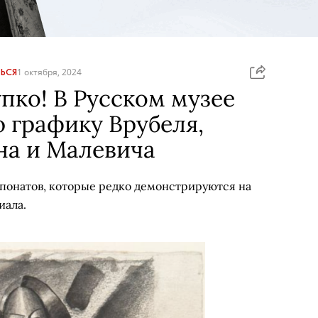
ЬСЯ
1 октября, 2024
пко! В Русском музее
 графику Врубеля,
на и Малевича
спонатов, которые редко демонстрируются на
иала.