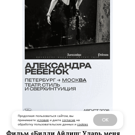
Продолжая пользоваться сайтом, вы
OK
принимаете
условия
и даете
согласие
на
обработку пользовательских данных и
cookies