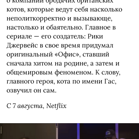
Сериал «Рики Джервейс: Уличные
коты» / Ricky Gervais Alley Cats,
премьера (18+)
Мультипликационная черная комедия
о компании бродячих британских
котов, которые ведут себя насколько
неполиткорректно и вызывающе,