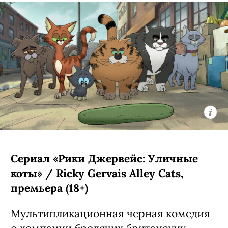
Джеки из Нью-Йорка (Никки Родригес,
«У меня на районе»), которая
вынужденно переехала в Колорадо к
семье Уолтерсов — счастливым
родителям семи сыновей и одной
дочери. Четвертую порцию их
приключений создатели уже
анонсировали заранее:
предварительно, она выйдет в
следующем году.
С 6 августа, Netflix