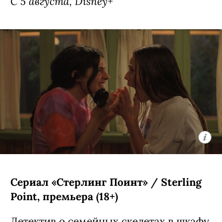
Девятый джедай» / Star Wars: Visions
Presents - The Ninth Jedi, премьера
(18+)
Аниме-сериал, основанный на первом
эпизоде антологии «Звездные войны:
Видения» — история строится вокруг
юной девушки-джедая Кары, которая
ищет себе подобных по всей галактике.
Автором проекта стал Кэндзи Камияма
(главная его работа — «Призрак в
доспехах: Синдром одиночки»).
С 5 августа, Disney+