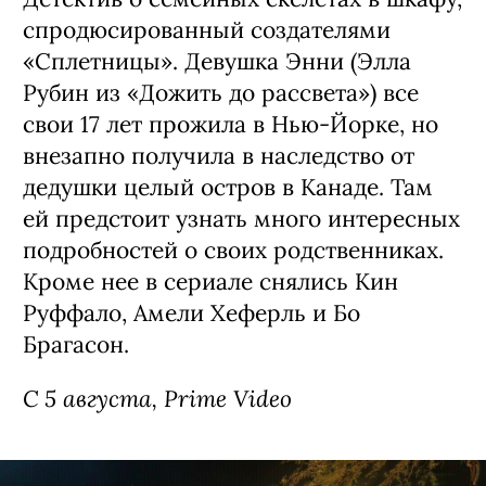
Сериал «Стерлинг Поинт» / Sterling
Point, премьера (18+)
Детектив о семейных скелетах в шкафу,
спродюсированный создателями
«Сплетницы». Девушка Энни (Элла