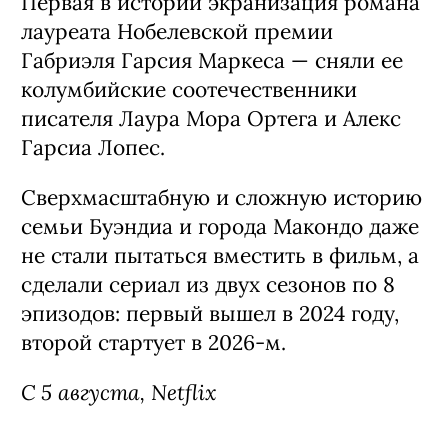
Сериал «Сто лет одиночества» / Cien
Años de Soledad, 1-я часть 2 сезона
(18+)
Первая в истории экранизация романа
лауреата Нобелевской премии
Габриэля Гарсия Маркеса — сняли ее