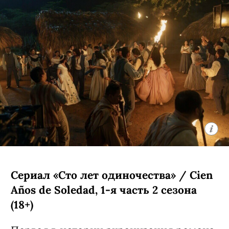
Рубин из «Дожить до рассвета») все
свои 17 лет прожила в Нью-Йорке, но
внезапно получила в наследство от
дедушки целый остров в Канаде. Там
ей предстоит узнать много интересных
подробностей о своих родственниках.
Кроме нее в сериале снялись Кин
Руффало, Амели Хеферль и Бо
Брагасон.
С 5 августа, Prime Video