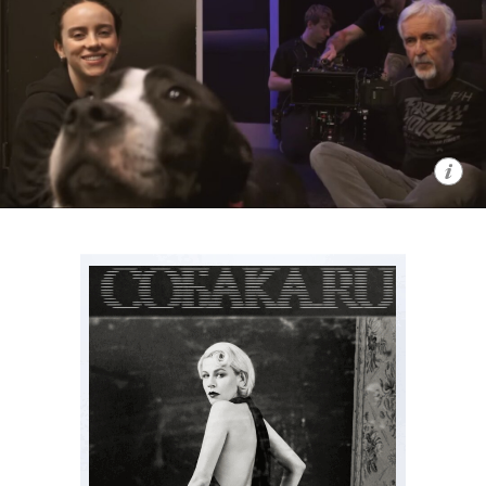
настолько и обаятельно. Главное в
сериале — его создатель: Рики
Джервейс в свое время придумал
оригинальный «Офис», ставший
сначала хитом на родине, а затем и
общемировым феноменом. К слову,
главного героя, кота по имени Гас,
озвучил он сам.
C 7 августа, Netflix