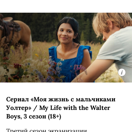
колумбийские соотечественники
писателя Лаура Мора Ортега и Алекс
Гарсиа Лопес.
Сверхмасштабную и сложную историю
семьи Буэндиа и города Макондо даже
не стали пытаться вместить в фильм, а
сделали сериал из двух сезонов по 8
эпизодов: первый вышел в 2024 году,
второй стартует в 2026-м.
С 5 августа, Netflix