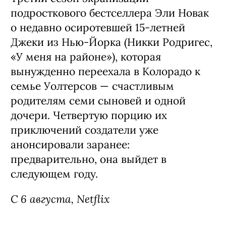
Сериал «Моя жизнь с мальчиками
Уолтер» / My Life with the Walter
Boys, 3 сезон (18+)
Третий сезон экранизации
подросткового бестселлера Эли Новак
о недавно осиротевшей 15-летней