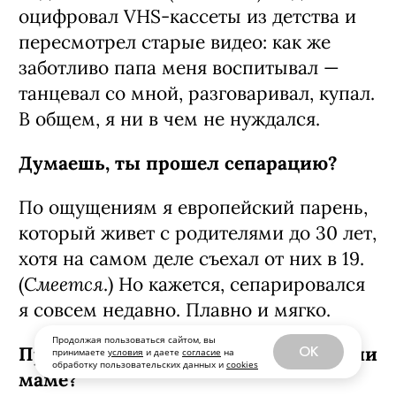
оцифровал VHS-кассеты из детства и
пересмотрел старые видео: как же
заботливо папа меня воспитывал —
танцевал со мной, разговаривал, купал.
В общем, я ни в чем не нуждался.
Думаешь, ты прошел сепарацию?
По ощущениям я европейский парень,
который живет с родителями до 30 лет,
хотя на самом деле съехал от них в 19.
Смеется
(
.) Но кажется, сепарировался
я совсем недавно. Плавно и мягко.
Продолжая пользоваться сайтом, вы
Проверочный вопрос: букет жене или
OK
принимаете
условия
и даете
согласие
на
обработку пользовательских данных и
cookies
маме?