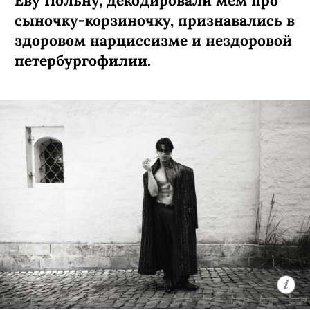
Еву Польну, декодировали мем про
сыночку-­корзиночку, признавались в
здоровом нарциссизме и нездоровой
петербургофилии.