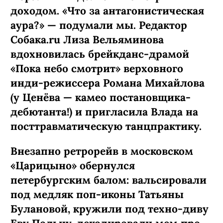
доходом. «Что за антагонистическая
аура?» — подумали мы. Редактор
Собака.ru Лиза Вельяминова
вдохновилась брейкданс-­драмой
«Пока небо смотрит» верховного
инди-режиссера Романа Михайлова
(у Ценёва — камео постановщика-
дебютанта!) и пригласила Влада на
посттравматическую танцпрактику.
Внезапно ретрорейв в московском
«Царицыно» обернулся
петербургским балом: вальсировали
под медляк поп-иконы Татьяны
Булановой, кружили под техно-диву