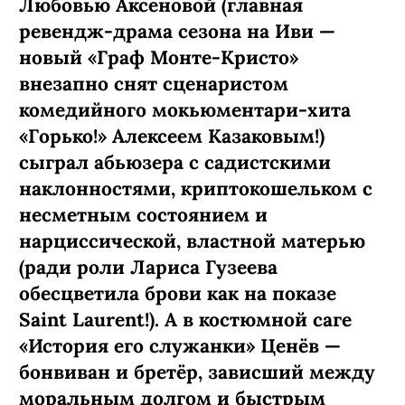
Любовью Аксеновой (главная
ревендж-­драма сезона на Иви —
новый «Граф Монте-­Кристо»
внезапно снят сценаристом
комедийного мокьюментари-хита
«Горько!» Алексеем Казаковым!)
сыграл абьюзера с садистскими
наклонностями, криптокошельком с
несметным состоянием и
нарциссической, властной матерью
(ради роли Лариса Гузеева
обесцветила брови как на показе
Saint Laurent!). А в костюмной саге
«История его служанки» Ценёв —
бонвиван и бретёр, зависший между
моральным долгом и быстрым