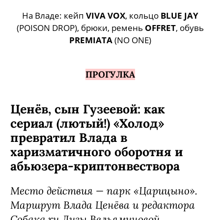
На Владе: кейп
VIVA VOX
, кольцо
BLUE JAY
(POISON DROP), брюки, ремень
OFFRET
, обувь
PREMIATA
(NO ONE)
ПРОГУЛКА
Ценёв, сын Гузеевой: как
сериал (лютый!) «Холод»
превратил Влада в
харизматичного оборотня и
абьюзера-криптонвествора
Место действия — парк «Царицыно».
Маршрут Влада Ценёва и редактора
Собака.ru Лизы Вельяминовой