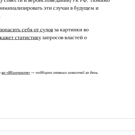
ду совести и вероисповеданий) УК РФ. Помимо
риминализировать эти случаи в будущем и
.
зопасить себя от судов
за картинки во
кажет статистику
запросов властей о
и
во «ВКонтакте»
— подборка главных новостей за день.