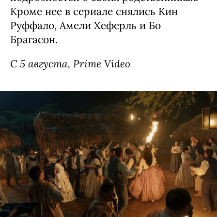
Сериал «Стерлинг Поинт» / Sterling
Point, премьера (18+)
Детектив о семейных скелетах в шкафу,
спродюсированный создателями
«Сплетницы». Девушка Энни (Элла
Рубин из «Дожить до рассвета») все
свои 17 лет прожила в Нью-Йорке, но
внезапно получила в наследство от
дедушки целый остров в Канаде. Там
ей предстоит узнать много интересных
подробностей о своих родственниках.
Кроме нее в сериале снялись Кин
Руффало, Амели Хеферль и Бо
Брагасон.