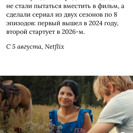
Años de Soledad, 1-я часть 2 сезона
(18+)
Первая в истории экранизация романа
лауреата Нобелевской премии
Габриэля Гарсия Маркеса — сняли ее
колумбийские соотечественники
писателя Лаура Мора Ортега и Алекс
Гарсиа Лопес.
Сверхмасштабную и сложную историю
семьи Буэндиа и города Макондо даже
не стали пытаться вместить в фильм, а
сделали сериал из двух сезонов по 8
эпизодов: первый вышел в 2024 году,
второй стартует в 2026-м.