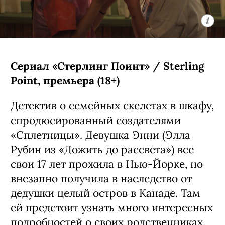
(главная его работа — «Призрак в
доспехах: Синдром одиночки»).
С 5 августа, Disney+