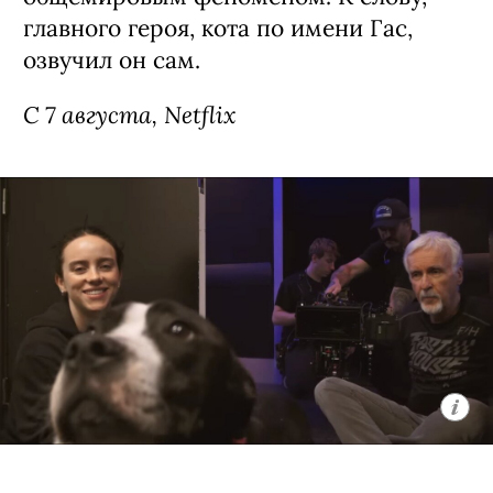
коты» / Ricky Gervais Alley Cats,
премьера (18+)
Мультипликационная черная комедия
о компании бродячих британских
котов, которые ведут себя насколько
неполиткорректно и вызывающе,
настолько и обаятельно. Главное в
сериале — его создатель: Рики
Джервейс в свое время придумал
оригинальный «Офис», ставший
сначала хитом на родине, а затем и
общемировым феноменом. К слову,
главного героя, кота по имени Гас,
озвучил он сам.