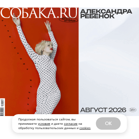
3D» / Billie Eilish: Hit Me Hard and
Soft - The Tour Live in 3D (18+)
Документальный фильм о концертном
туре популярной певицы, за который
взялся легендарный Джеймс Кэмерон
— записи выступлений в нем
сменяются очень личными интервью
самой Билли и ее брата, музыканта
Финнеаса О’Коннелла.
С 9 августа, Paramount+
Продолжая пользоваться сайтом, вы
OK
принимаете
условия
и даете
согласие
на
обработку пользовательских данных и
cookies