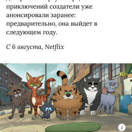
Сериал «Моя жизнь с мальчиками
Уолтер» / My Life with the Walter
Boys, 3 сезон (18+)
Третий сезон экранизации
подросткового бестселлера Эли Новак
о недавно осиротевшей 15-летней
Джеки из Нью-Йорка (Никки Родригес,
«У меня на районе»), которая
вынужденно переехала в Колорадо к
семье Уолтерсов — счастливым
родителям семи сыновей и одной
дочери. Четвертую порцию их
приключений создатели уже
анонсировали заранее:
предварительно, она выйдет в