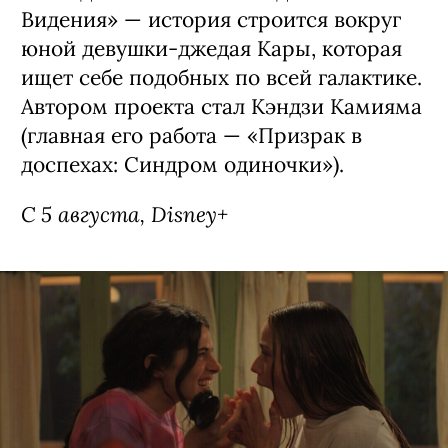
Сериал «Звездные войны: Видения —
Девятый джедай» / Star Wars: Visions
Presents - The Ninth Jedi, премьера
(18+)
Аниме-сериал, основанный на первом
эпизоде антологии «Звездные войны:
Видения» — история строится вокруг
юной девушки-джедая Кары, которая
ищет себе подобных по всей галактике.
Автором проекта стал Кэндзи Камияма