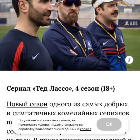
«Звездные войны: Видения —
Девятый джедай», детектив
«Стерлинг Поинт», мультсериал
«Рики Джервейс: Уличные коты»
плюс новые серии «Ста лет
одиночества» и «Моей жизни с
мальчиками Уолтер». Собака.ru
рассказывает о главных фильмах и
сериалах, которые вышли на
стримингах и ТВ на этой неделе.
СОДЕРЖАНИЕ
Продолжая пользоваться сайтом, вы
OK
принимаете
условия
и даете
согласие
на
обработку пользовательских данных и
cookies