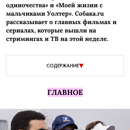
КИНО И СЕРИАЛЫ
ПОДПИСАТЬСЯ
Что смотреть дома на этой
неделе: новый сезон «Теда
Лассо», хоррор «Последний
дом» и «Осколки» Райана
Мерфи
А также — комедия «Коп-звезда» с
Анастасией Красовской и Никитой
Панфиловым, документальный
фильм-концерт Джеймса Кэмерона о
Билли Айлиш, анимационные