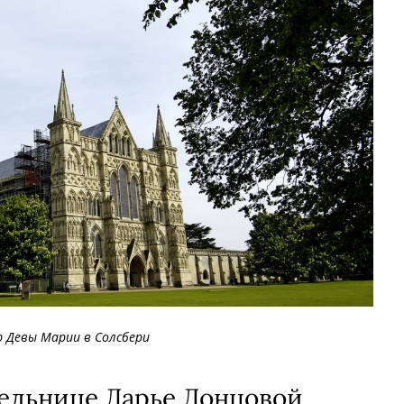
р Девы Марии в Солсбери
ельнице Дарье Донцовой