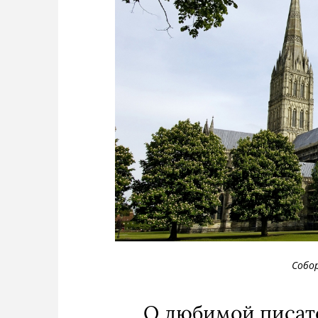
Собо
О любимой писат