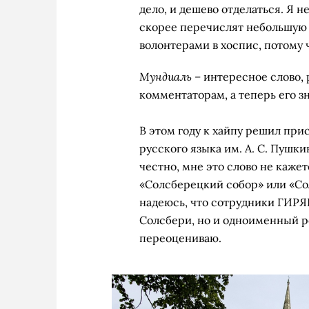
дело, и дешево отделаться. Я н
скорее перечислят небольшую
волонтерами в хоспис, потому 
Мундиаль
– интересное слово,
комментаторам, а теперь его з
В этом году к хайпу решил пр
русского языка им. А. С. Пушк
честно, мне это слово не каже
«Солсберецкий собор» или «Со
надеюсь, что сотрудники ГИРЯП
Солсбери, но и одноименный ро
переоцениваю.