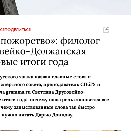
СЯ
ПОДЕЛИТЬСЯ
йпожорство»: филолог
овейко-Должанская
вые итоги года
русского языка
назвал главные слова и
кспертного совета, преподаватель СПбГУ и
ла gramma.ru Светлана Друговейко-
итоги года: почему наша речь становится все
я чему
заимствованные слова так быстро
 нужно читать Дарью Донцову.