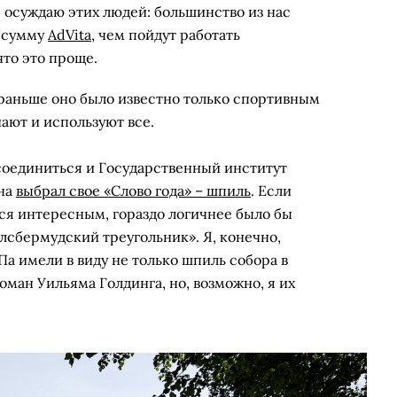
е осуждаю этих людей: большинство из нас
 сумму
AdVita
, чем пойдут работать
что это проще.
 раньше оно было известно только спортивным
нают и используют все.
исоединиться и Государственный институт
ина
выбрал свое «Слово года» – шпиль
. Если
тся интересным, гораздо логичнее было бы
лсбермудский треугольник». Я, конечно,
а имели в виду не только шпиль собора в
ман Уильяма Голдинга, но, возможно, я их