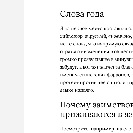
Слова года
Я на первое место поставила с
хайпожор, вирусный, «новичок»,
не те слова, что напрямую связ
отражают изменения в обществ
громко прозвучавшее в минувше
ихтамнеты
забудут, а вот
благ
именам египетских фараонов, в
протест против нее считался п
языке надолго.
Почему заимствов
приживаются в я
Посмотрите, например, на
сло