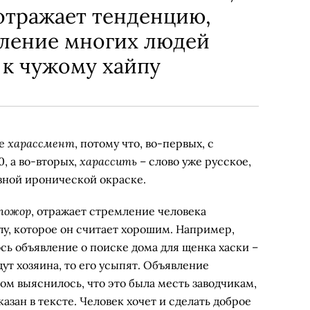
отражает тенденцию,
мление многих людей
 к чужому хайпу
харассмент
не
, потому что, во-первых, с
харассить
0, а во-вторых,
– слово уже русское,
явной иронической окраске.
пожор
, отражает стремление человека
у, которое он считает хорошим. Например,
сь объявление о поиске дома для щенка хаски –
ут хозяина, то его усыпят. Объявление
ом выяснилось, что это была месть заводчикам,
азан в тексте. Человек хочет и сделать доброе