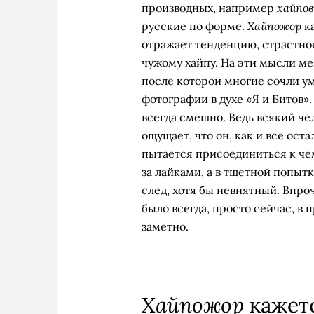
хайпо
производных, например
Хайпожор
русские по форме.
ка
отражает тенденцию, страстно
чужому хайпу. На эти мысли ме
после которой многие сочли у
фотографии в духе «Я и Битов»
всегда смешно. Ведь всякий че
ощущает, что он, как и все ост
пытается присоединиться к чем
за лайками, а в тщетной попытк
след, хотя бы невнятный. Впро
было всегда, просто сейчас, в
заметно.
Хайпожор
кажет