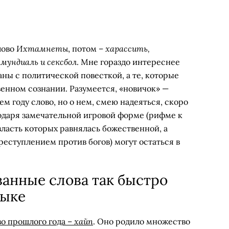
Ихтамнеты
харассить,
лово
, потом –
 мундиаль и сексбол
. Мне гораздо интереснее
аны с политической повесткой, а те, которые
енном сознании. Разумеется, «новичок» —
м году слово, но о нем, смею надеяться, скоро
одаря замечательной игровой форме (рифме к
ласть которых равнялась божественной, а
реступлением против богов) могут остаться в
анные слова так быстро
зыке
хайп
во прошлого года –
. Оно родило множество