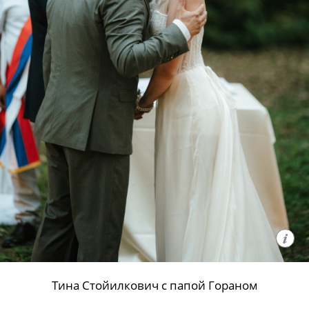
Тина Стойилкович с папой Гораном