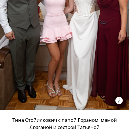
Тина Стойилкович с папой Гораном, мамой
Драганой и сестрой Татьяной