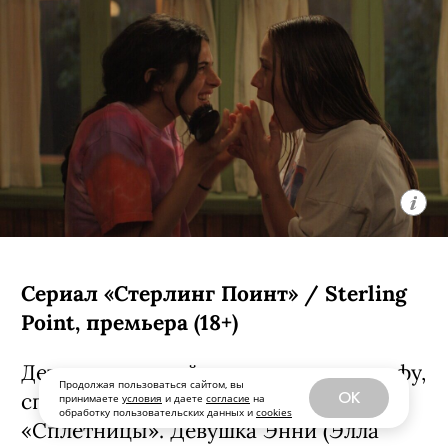
Сериал «Стерлинг Поинт» / Sterling
Point, премьера (18+)
Детектив о семейных скелетах в шкафу,
Продолжая пользоваться сайтом, вы
спродюсированный создателями
OK
принимаете
условия
и даете
согласие
на
обработку пользовательских данных и
cookies
«Сплетницы». Девушка Энни (Элла