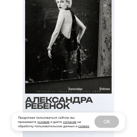
Продолжая пользоваться сайтом, вы
OK
принимаете
условия
и даете
согласие
на
обработку пользовательских данных и
cookies