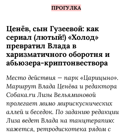
ПРОГУЛКА
Ценёв, сын Гузеевой: как
сериал (лютый!) «Холод»
превратил Влада в
харизматичного оборотня и
абьюзера-криптонвествора
Место действия — парк «Царицыно».
Маршрут Влада Ценёва и редактора
Собака.ru Лизы Вельяминовой
пролегает мимо мирискуснических
аллей и беседок. По заданию редакции
Лиза ведет Влада на танцтерапию:
кажется, ретродискотека рядом с