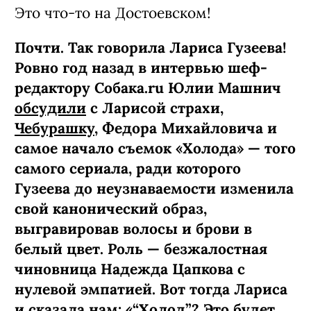
Это что-то на Достоевском!
Почти. Так говорила Лариса Гузеева!
Ровно год назад в интервью шеф-
редактору Собака.ru Юлии Машнич
обсудили
с Ларисой страхи,
Чебурашку
, Федора Михайловича и
самое начало съемок «Холода» — того
самого сериала, ради которого
Гузеева до неузнаваемости изменила
свой канонический образ,
выгравировав волосы и брови в
белый цвет. Роль — безжалостная
чиновница Надежда Цапкова с
нулевой эмпатией. Вот тогда Лариса
и сказала нам: «“Холод”? Это будет