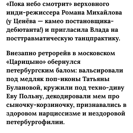
«Пока небо смотрит» верховного
инди-режиссера Романа Михайлова
(у Ценёва — камео постановщика-
дебютанта!) и пригласила Влада на
посттравматическую танцпрактику.
Внезапно ретрорейв в московском
«Царицыно» обернулся
петербургским балом: вальсировали
под медляк поп-иконы Татьяны
Булановой, кружили под техно-диву
Еву Польну, декодировали мем про
сыночку-­корзиночку, признавались в
здоровом нарциссизме и нездоровой
петербургофилии.