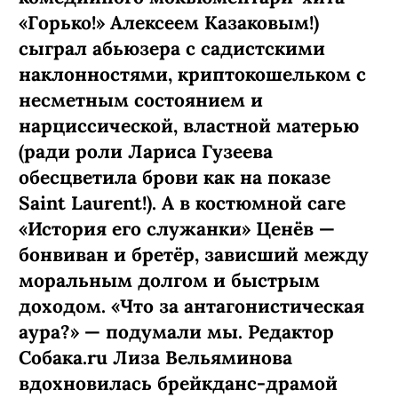
«Горько!» Алексеем Казаковым!)
сыграл абьюзера с садистскими
наклонностями, криптокошельком с
несметным состоянием и
нарциссической, властной матерью
(ради роли Лариса Гузеева
обесцветила брови как на показе
Saint Laurent!). А в костюмной саге
«История его служанки» Ценёв —
бонвиван и бретёр, зависший между
моральным долгом и быстрым
доходом. «Что за антагонистическая
аура?» — подумали мы. Редактор
Собака.ru Лиза Вельяминова
вдохновилась брейкданс-­драмой