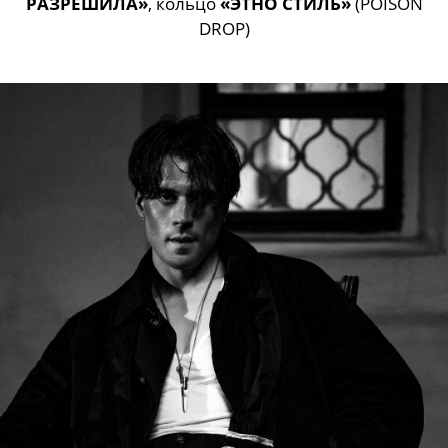
РАЗРЕШИЛА»
, кольцо
«ЭТНО СТИЛЬ»
(POISON
DROP)