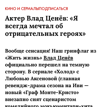
КИНО И СЕРИАЛЫ
ПОДПИСАТЬСЯ
Актер Влад Ценёв: «Я
всегда мечтал об
отрицательных героях»
Вообще сенсация! Наш гринфлаг из
«Жить жизнь»
Влад Ценёв
официально перешел на темную
сторону. В сериале «Холод» с
Любовью Аксеновой (главная
ревендж-­драма сезона на Иви —
новый «Граф Монте-­Кристо»
внезапно снят сценаристом
комедийного мокьюментари-хита