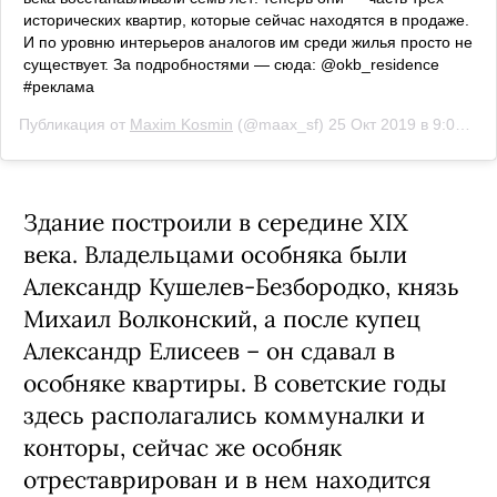
исторических квартир, которые сейчас находятся в продаже.
И по уровню интерьеров аналогов им среди жилья просто не
существует. За подробностями — сюда: @okb_residence
#реклама
Публикация от
Maxim Kosmin
(@maax_sf)
25 Окт 2019 в 9:01 PDT
Здание построили в середине XIX
века. Владельцами особняка были
Александр Кушелев-Безбородко, князь
Михаил Волконский, а после купец
Александр Елисеев – он сдавал в
особняке квартиры. В советские годы
здесь располагались коммуналки и
конторы, сейчас же особняк
отреставрирован и в нем находится