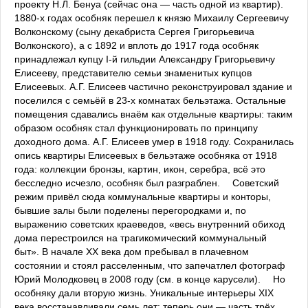
проекту Н.Л. Бенуа (сейчас она — часть одной из квартир). ⠀
1880-х годах особняк перешел к князю Михаилу Сергеевичу
Волконскому (сыну декабриста Сергея Григорьевича
Волконского), а с 1892 и вплоть до 1917 года особняк
принадлежал купцу I-й гильдии Александру Григорьевичу
Елисееву, представителю семьи знаменитых купцов
Елисеевых. А.Г. Елисеев частично реконструировал здание и
поселился с семьёй в 23-х комнатах бельэтажа. Остальные
помещения сдавались внаём как отдельные квартиры: таким
образом особняк стал функционировать по принципу
доходного дома. А.Г. Елисеев умер в 1918 году. Сохранилась
опись квартиры Елисеевых в бельэтаже особняка от 1918
года: коллекции бронзы, картин, икон, серебра, всё это
бесследно исчезло, особняк был разграблен. ⠀ Советский
режим привёл сюда коммунальные квартиры и конторы,
бывшие залы были поделены перегородками и, по
выражению советских краеведов, «весь внутренний обиход
дома перестроился на трагикомический коммунальный
быт». В начале XX века дом пребывал в плачевном
состоянии и стоял расселенным, что запечатлел фотограф
Юрий Молодковец в 2008 году (см. в конце карусели). ⠀ Но
особняку дали вторую жизнь. Уникальные интерьеры XIX
века восстанавливали семь лет: теперь они — часть трёх