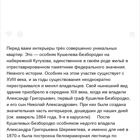
Перед вами интерьеры трёх совершенно уникальных
квартир. Это — особняк Кушелева-Безбородко на
набережной Кутузова, единственное в своём роде жильё в
отреставрированном памятнике федерального значения. ⠀
Немного истории. Особняк на этом участке существует с
XVIII века, и за годы существования неоднократно
перестраивался и менял владельцев. Свой нынешний вид
здание приобрело в середине XIX века, когда им владели
Александр Григорьевич, первый граф Кушелев-Безбородко,
и его сын Николай Александрович. При них были создана
значительная часть интерьеров, дошедших до наших дней
(см. акварель 1864 года, 9-я в карусели). ⠀ После
Кушелевых-Безбородко особняком недолго владела
Александра Григорьевна Шереметева, и именно для неё в
1870-х была построена беломраморная лестница по