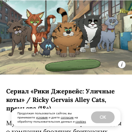
Сериал «Рики Джервейс: Уличные
коты» / Ricky Gervais Alley Cats,
премьера (18+)
Продолжая пользоваться сайтом, вы
OK
принимаете
условия
и даете
согласие
на
Мультипликационная черная комедия
обработку пользовательских данных и
cookies
о компании бродячих британских