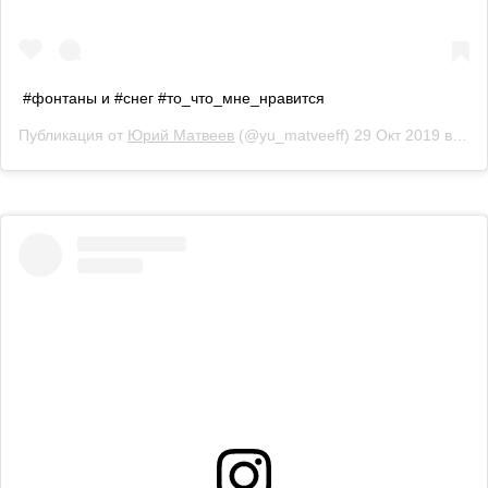
#фонтаны и #снег #то_что_мне_нравится
Публикация от
Юрий Матвеев
(@yu_matveeff)
29 Окт 2019 в 2:43 PDT