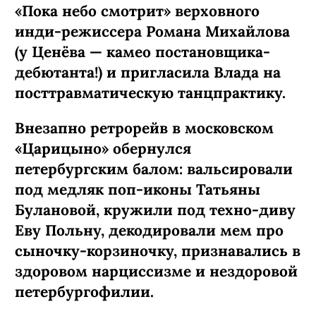
«Пока небо смотрит» верховного
инди-режиссера Романа Михайлова
(у Ценёва — камео постановщика-
дебютанта!) и пригласила Влада на
посттравматическую танцпрактику.
Внезапно ретрорейв в московском
«Царицыно» обернулся
петербургским балом: вальсировали
под медляк поп-иконы Татьяны
Булановой, кружили под техно-диву
Еву Польну, декодировали мем про
сыночку-­корзиночку, признавались в
здоровом нарциссизме и нездоровой
петербургофилии.