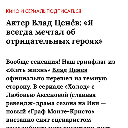
КИНО И СЕРИАЛЫ
ПОДПИСАТЬСЯ
Актер Влад Ценёв: «Я
всегда мечтал об
отрицательных героях»
Вообще сенсация! Наш гринфлаг из
«Жить жизнь»
Влад Ценёв
официально перешел на темную
сторону. В сериале «Холод» с
Любовью Аксеновой (главная
ревендж-­драма сезона на Иви —
новый «Граф Монте-­Кристо»
внезапно снят сценаристом
комедийного мокьюментари-хита