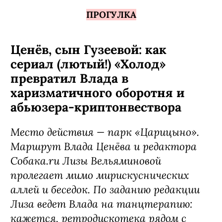
ПРОГУЛКА
Ценёв, сын Гузеевой: как
сериал (лютый!) «Холод»
превратил Влада в
харизматичного оборотня и
абьюзера-криптонвествора
Место действия — парк «Царицыно».
Маршрут Влада Ценёва и редактора
Собака.ru Лизы Вельяминовой
пролегает мимо мирискуснических
аллей и беседок. По заданию редакции
Лиза ведет Влада на танцтерапию:
кажется, ретродискотека рядом с