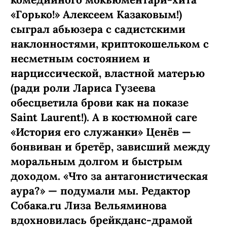
«Горько!» Алексеем Казаковым!)
сыграл абьюзера с садистскими
наклонностями, криптокошельком с
несметным состоянием и
нарциссической, властной матерью
(ради роли Лариса Гузеева
обесцветила брови как на показе
Saint Laurent!). А в костюмной саге
«История его служанки» Ценёв —
бонвиван и бретёр, зависший между
моральным долгом и быстрым
доходом. «Что за антагонистическая
аура?» — подумали мы. Редактор
Собака.ru Лиза Вельяминова
вдохновилась брейкданс-­драмой