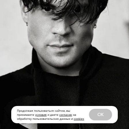
Продолжая пользоваться сайтом, вы
OK
принимаете
условия
и даете
согласие
на
обработку пользовательских данных и
cookies