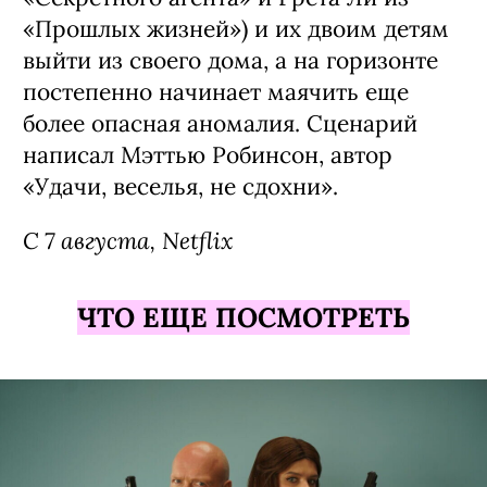
Фильм «Последний дом» / The Last
House, премьера (18+)
Хоррор Луи Летерье («Перевозчик»,
«Иллюзия обмана») с необычной
завязкой — таинственная
потусторонняя сила несколько лет не
дает семейной паре (Вагнер Моура из
«Секретного агента» и Грета Ли из
«Прошлых жизней») и их двоим детям
выйти из своего дома, а на горизонте
постепенно начинает маячить еще