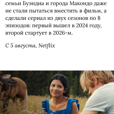
Сериал «Сто лет одиночества» / Cien
Años de Soledad, 1-я часть 2 сезона
(18+)
Первая в истории экранизация романа
лауреата Нобелевской премии
Габриэля Гарсия Маркеса — сняли ее
колумбийские соотечественники
писателя Лаура Мора Ортега и Алекс
Гарсиа Лопес.
Сверхмасштабную и сложную историю
семьи Буэндиа и города Макондо даже
не стали пытаться вместить в фильм, а
сделали сериал из двух сезонов по 8