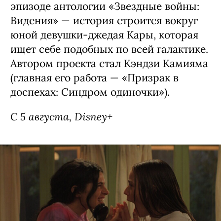
Сериал «Звездные войны: Видения —
Девятый джедай» / Star Wars: Visions
Presents - The Ninth Jedi, премьера
(18+)
Аниме-сериал, основанный на первом
эпизоде антологии «Звездные войны:
Видения» — история строится вокруг
юной девушки-джедая Кары, которая