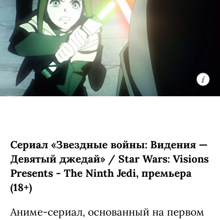
— которая, впрочем, тоже оказалась
весьма любимым в интернете
персонажем. Проект снял Виталий
Дудка, известный по фильму
«Нейробатя».
С 3 августа, «Кинопоиск», «Иви»,
Premier, ТНТ