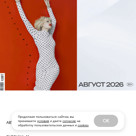
Документальный фильм о концертном
туре популярной певицы, за который
взялся легендарный Джеймс Кэмерон
— записи выступлений в нем
сменяются очень личными интервью
самой Билли и ее брата, музыканта
Финнеаса О’Коннелла.
С 9 августа, Paramount+
Продолжая пользоваться сайтом, вы
OK
принимаете
условия
и даете
согласие
на
обработку пользовательских данных и
cookies