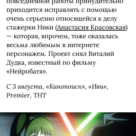
Сериал «Коп-звезда», премьера (16+)
Комедия о майоре полиции Китаеве
(Никита Панфилов), слегка потерявшем
связь с реальностью после того, как на
него свалилась популярность в
соцсетях. Баланс медийности и
повседневной работы принудительно
приходится исправлять с помощью
очень серьезно относящейся к делу
стажерки Ники (
Анастасия Красовская
)