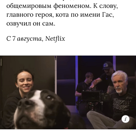
коты» / Ricky Gervais Alley Cats,
премьера (18+)
Мультипликационная черная комедия
о компании бродячих британских
котов, которые ведут себя насколько
неполиткорректно и вызывающе,
настолько и обаятельно. Главное в
сериале — его создатель: Рики
Джервейс в свое время придумал
оригинальный «Офис», ставший
сначала хитом на родине, а затем и
общемировым феноменом. К слову,
главного героя, кота по имени Гас,
озвучил он сам.