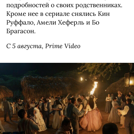
Сериал «Стерлинг Поинт» / Sterling
Point, премьера (18+)
Детектив о семейных скелетах в шкафу,
спродюсированный создателями
«Сплетницы». Девушка Энни (Элла
Рубин из «Дожить до рассвета») все
свои 17 лет прожила в Нью-Йорке, но
внезапно получила в наследство от
дедушки целый остров в Канаде. Там
ей предстоит узнать много интересных
подробностей о своих родственниках.
Кроме нее в сериале снялись Кин
Руффало, Амели Хеферль и Бо