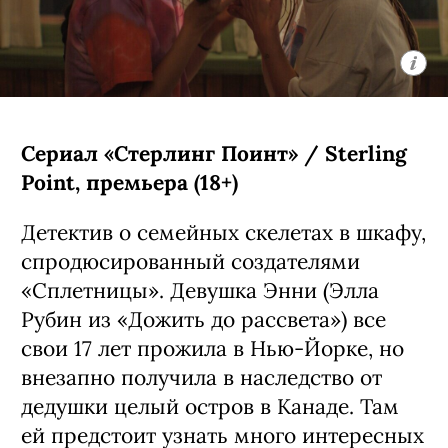
ищет себе подобных по всей галактике.
Автором проекта стал Кэндзи Камияма
(главная его работа — «Призрак в
доспехах: Синдром одиночки»).
С 5 августа, Disney+