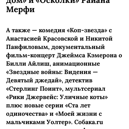
дом» и «Осколки» Райана
Мерфи
А также — комедия «Коп-звезда» с
Анастасией Красовской и Никитой
Панфиловым, документальный
фильм-концерт Джеймса Кэмерона о
Билли Айлиш, анимационные
«Звездные войны: Видения —
Девятый джедай», детектив
«Стерлинг Поинт», мультсериал
«Рики Джервейс: Уличные коты»
плюс новые серии «Ста лет
одиночества» и «Моей жизни с
мальчиками Уолтер». Собака.ru