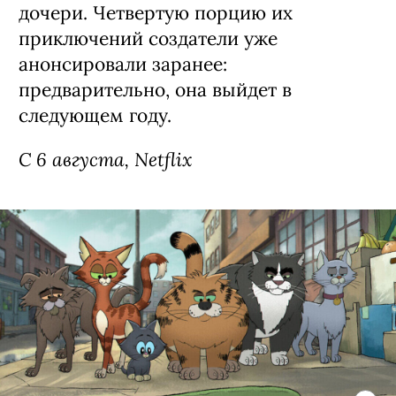
Сериал «Моя жизнь с мальчиками
Уолтер» / My Life with the Walter
Boys, 3 сезон (18+)
Третий сезон экранизации
подросткового бестселлера Эли Новак
о недавно осиротевшей 15-летней
Джеки из Нью-Йорка (Никки Родригес,
«У меня на районе»), которая
вынужденно переехала в Колорадо к
семье Уолтерсов — счастливым
родителям семи сыновей и одной
дочери. Четвертую порцию их
приключений создатели уже
анонсировали заранее: