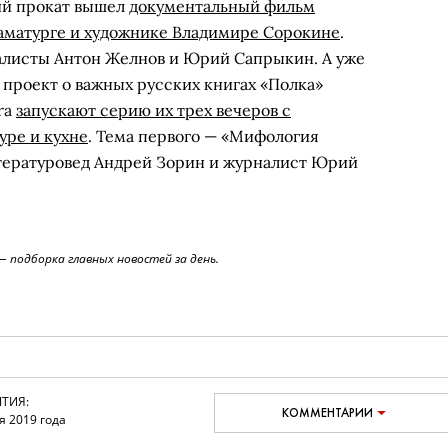
ий прокат вышел
документальный фильм
раматурге и художнике Владимире Сорокине
.
листы Антон Желнов и Юрий Сапрыкин. А уже
 проект о важных русских книгах «Полка»
ra
запускают серию их трех вечеров с
уре и кухне
. Тема первого — «Мифология
итературовед Андрей Зорин и журналист Юрий
 подборка главных новостей за день.
ТИЯ:
КОММЕНТАРИИ
я 2019 года