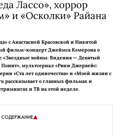
еда Лассо», хоррор
м» и «Осколки» Райана
да» с Анастасией Красовской и Никитой
й фильм-концерт Джеймса Кэмерона о
 «Звездные войны: Видения — Девятый
 Поинт», мультсериал «Рики Джервейс:
рии «Ста лет одиночества» и «Моей жизни с
ru рассказывает о главных фильмах и
стримингах и ТВ на этой неделе.
СОДЕРЖАНИЕ