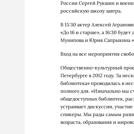
России Сергей Рукшин и военн
российскую школу завтра.
В 15:30 актер Алексей Агранов
«До 16 и старше», а 16:30 буде
Мунипова и Юрия Сапрыкина «
Вход на все мероприятия своб
Общественно-культурный проек
Петербурге в 2012 году. За не
библиотека» проводилась в нес
полного для. «Изначально мы 
общедоступных библиотек, рас
устраивает дискуссии, участи
спикеры. Мы рады самым разны
возраста, образования и миров