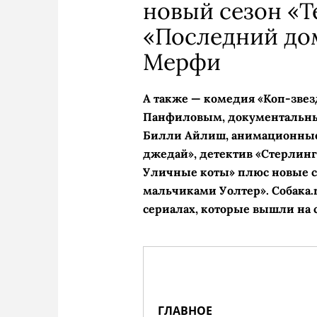
новый сезон «Т
«Последний до
Мерфи
А также — комедия «Коп-звез
Панфиловым, документальны
Билли Айлиш, анимационные
джедай», детектив «Стерлинг
Уличные коты» плюс новые се
мальчиками Уолтер». Собака.
сериалах, которые вышли на 
ГЛАВНОЕ