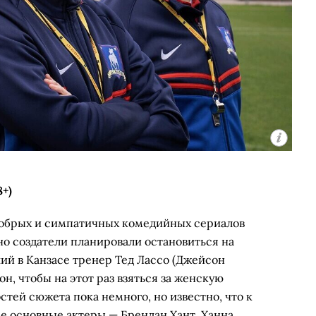
8+)
добрых и симпатичных комедийных сериалов
но создатели планировали остановиться на
ий в Канзасе тренер Тед Лассо (Джейсон
н, чтобы на этот раз взяться за женскую
тей сюжета пока немного, но известно, что к
се основные актеры — Брендан Хант, Ханна