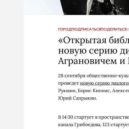
ГОРОД
ПОДПИСАТЬСЯ
ПОДЕЛИТЬСЯ
2
«Открытая библ
новую серию д
Аграновичем и
28 сентября общественно-куль
проведет
новую серию диалого
Рукшин, Борис Кипнис, Алексе
Юрий Сапрыкин.
В 14:30 стартует в пространс
канала Грибоедова, 123 старту