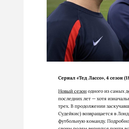
Сериал «Тед Лассо», 4 сезон (1
Новый сезон
одного из самых 
последних лет — хотя изначаль
трех. В продолжении заскучавш
Судейкис) возвращается в Лондо
футбольную команду. Подробнос
своим ролям вернутся почти в