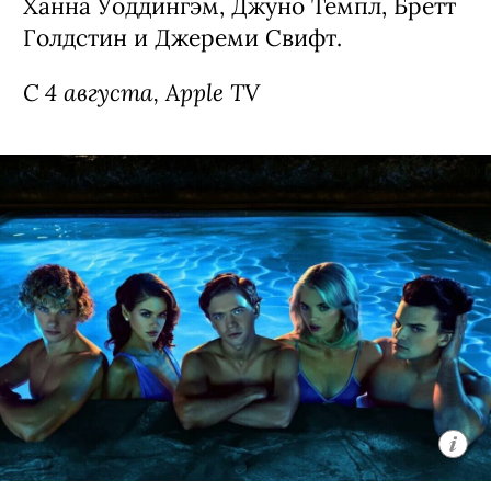
Ханна Уоддингэм, Джуно Темпл, Бретт
Голдстин и Джереми Свифт.
С 4 августа, Apple TV