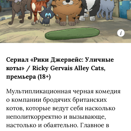
Уолтер» / My Life with the Walter
Boys, 3 сезон (18+)
Третий сезон экранизации
подросткового бестселлера Эли Новак
о недавно осиротевшей 15-летней
Джеки из Нью-Йорка (Никки Родригес,
«У меня на районе»), которая
вынужденно переехала в Колорадо к
семье Уолтерсов — счастливым
родителям семи сыновей и одной
дочери. Четвертую порцию их
приключений создатели уже
анонсировали заранее:
предварительно, она выйдет в
следующем году.