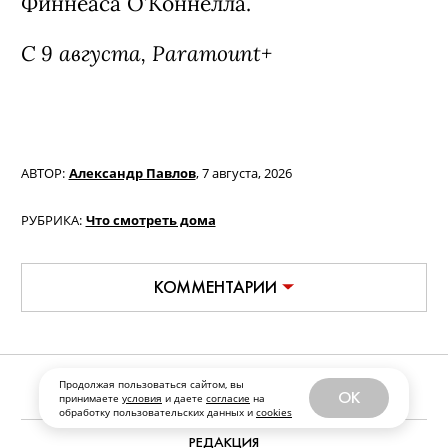
Фильм «Билли Айлиш: Ударь меня
жёстко и нежно. Концертный тур в
Продолжая пользоваться сайтом, вы
3D» / Billie Eilish: Hit Me Hard and
OK
принимаете
условия
и даете
согласие
на
обработку пользовательских данных и
cookies
Soft - The Tour Live in 3D (18+)