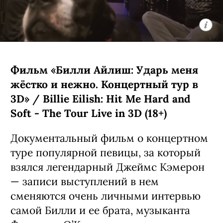
премьера (18+)
Мультипликационная черная комедия
о компании бродячих британских
котов, которые ведут себя насколько
неполиткорректно и вызывающе,
настолько и обаятельно. Главное в
сериале — его создатель: Рики
Джервейс в свое время придумал
оригинальный «Офис», ставший
сначала хитом на родине, а затем и
общемировым феноменом. К слову,
главного героя, кота по имени Гас,
озвучил он сам.
C 7 августа, Netflix