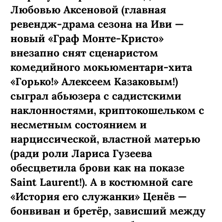
Любовью Аксеновой (главная
ревендж-­драма сезона на Иви —
новый «Граф Монте-­Кристо»
внезапно снят сценаристом
комедийного мокьюментари-хита
«Горько!» Алексеем Казаковым!)
сыграл абьюзера с садистскими
наклонностями, криптокошельком с
несметным состоянием и
нарциссической, властной матерью
(ради роли Лариса Гузеева
обесцветила брови как на показе
Saint Laurent!). А в костюмной саге
«История его служанки» Ценёв —
бонвиван и бретёр, зависший между