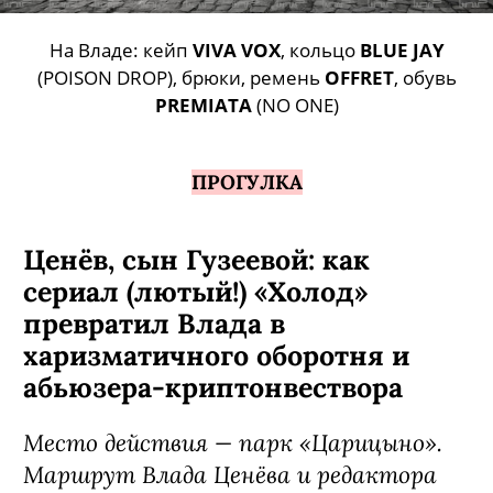
На Владе: кейп
VIVA VOX
, кольцо
BLUE JAY
(POISON DROP), брюки, ремень
OFFRET
, обувь
PREMIATA
(NO ONE)
ПРОГУЛКА
Ценёв, сын Гузеевой: как
сериал (лютый!) «Холод»
превратил Влада в
харизматичного оборотня и
абьюзера-криптонвествора
Место действия — парк «Царицыно».
Маршрут Влада Ценёва и редактора