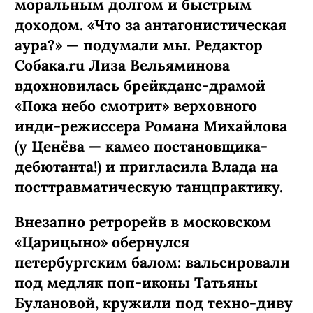
моральным долгом и быстрым
доходом. «Что за антагонистическая
аура?» — подумали мы. Редактор
Собака.ru Лиза Вельяминова
вдохновилась брейкданс-­драмой
«Пока небо смотрит» верховного
инди-режиссера Романа Михайлова
(у Ценёва — камео постановщика-
дебютанта!) и пригласила Влада на
посттравматическую танцпрактику.
Внезапно ретрорейв в московском
«Царицыно» обернулся
петербургским балом: вальсировали
под медляк поп-иконы Татьяны
Булановой, кружили под техно-диву