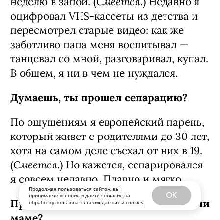
Смеется
неделю в запой. (
.) Недавно я
оцифровал VHS-кассеты из детства и
пересмотрел старые видео: как же
заботливо папа меня воспитывал —
танцевал со мной, разговаривал, купал.
В общем, я ни в чем не нуждался.
Думаешь, ты прошел сепарацию?
По ощущениям я европейский парень,
который живет с родителями до 30 лет,
хотя на самом деле съехал от них в 19.
Смеется
(
.) Но кажется, сепарировался
я совсем недавно. Плавно и мягко.
Продолжая пользоваться сайтом, вы
OK
принимаете
условия
и даете
согласие
на
Проверочный вопрос: букет жене или
обработку пользовательских данных и
cookies
маме?