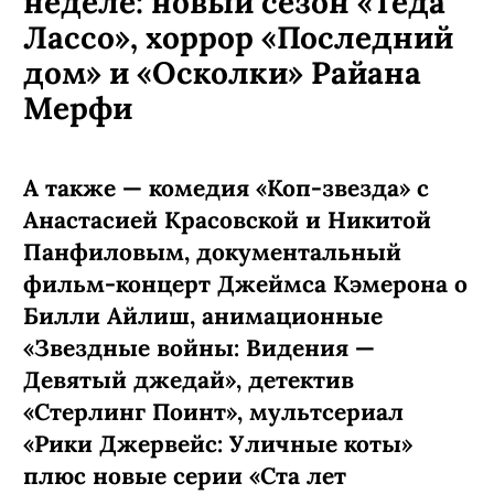
неделе: новый сезон «Теда
Лассо», хоррор «Последний
дом» и «Осколки» Райана
Мерфи
А также — комедия «Коп-звезда» с
Анастасией Красовской и Никитой
Панфиловым, документальный
фильм-концерт Джеймса Кэмерона о
Билли Айлиш, анимационные
«Звездные войны: Видения —
Девятый джедай», детектив
«Стерлинг Поинт», мультсериал
«Рики Джервейс: Уличные коты»
плюс новые серии «Ста лет