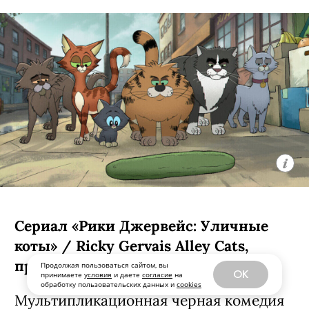
С 6 августа, Netflix
Сериал «Рики Джервейс: Уличные
Продолжая пользоваться сайтом, вы
коты» / Ricky Gervais Alley Cats,
OK
принимаете
условия
и даете
согласие
на
обработку пользовательских данных и
cookies
премьера (18+)