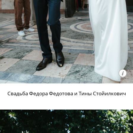
Свадьба Федора Федотова и Тины Стойилкович