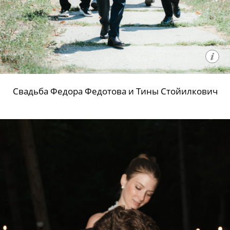
Свадьба Федора Федотова и Тины Стойилкович