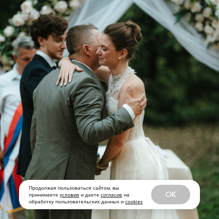
Продолжая пользоваться сайтом, вы
OK
принимаете
условия
и даете
согласие
на
обработку пользовательских данных и
cookies