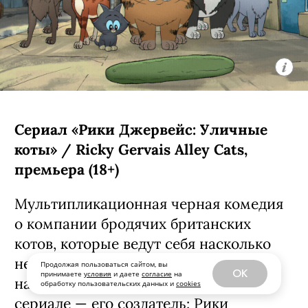
Сериал «Рики Джервейс: Уличные
коты» / Ricky Gervais Alley Cats,
премьера (18+)
Мультипликационная черная комедия
о компании бродячих британских
Продолжая пользоваться сайтом, вы
котов, которые ведут себя насколько
OK
принимаете
условия
и даете
согласие
на
обработку пользовательских данных и
cookies
неполиткорректно и вызывающе,