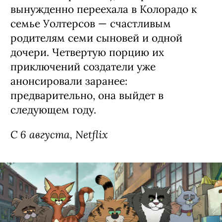
Джеки из Нью-Йорка (Никки Родригес,
«У меня на районе»), которая
вынужденно переехала в Колорадо к
семье Уолтерсов — счастливым
родителям семи сыновей и одной
дочери. Четвертую порцию их
приключений создатели уже
анонсировали заранее:
предварительно, она выйдет в
следующем году.
С 6 августа, Netflix