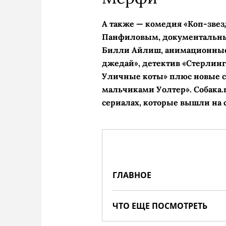
А также — комедия «Коп-звез
Панфиловым, документальны
Билли Айлиш, анимационные
джедай», детектив «Стерлинг
Уличные коты» плюс новые се
мальчиками Уолтер». Собака.
сериалах, которые вышли на 
ГЛАВНОЕ
ЧТО ЕЩЕ ПОСМОТРЕТЬ