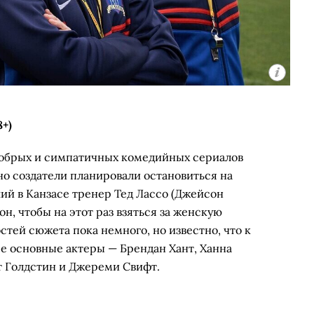
8+)
добрых и симпатичных комедийных сериалов
но создатели планировали остановиться на
ий в Канзасе тренер Тед Лассо (Джейсон
н, чтобы на этот раз взяться за женскую
тей сюжета пока немного, но известно, что к
се основные актеры — Брендан Хант, Ханна
т Голдстин и Джереми Свифт.