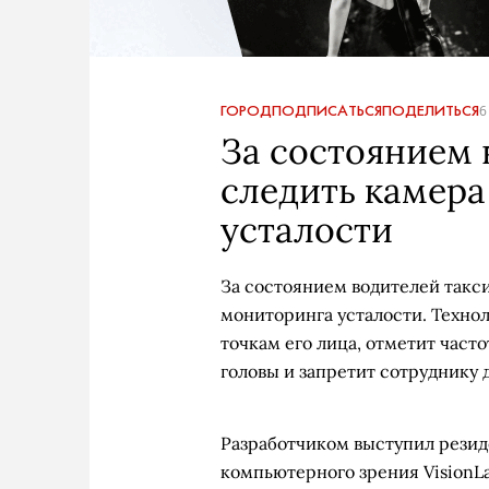
ГОРОД
ПОДПИСАТЬСЯ
ПОДЕЛИТЬСЯ
6
За состоянием 
следить камер
усталости
За состоянием водителей такс
мониторинга усталости. Технол
точкам его лица, отметит част
головы и запретит сотруднику д
Разработчиком выступил резид
компьютерного зрения VisionL