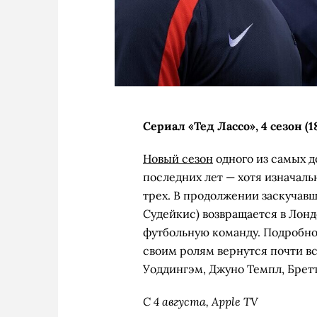
Сериал «Тед Лассо», 4 сезон (1
Новый сезон
одного из самых 
последних лет — хотя изначаль
трех. В продолжении заскучавш
Судейкис) возвращается в Лондо
футбольную команду. Подробнос
своим ролям вернутся почти в
Уоддингэм, Джуно Темпл, Брет
С 4 августа, Apple TV