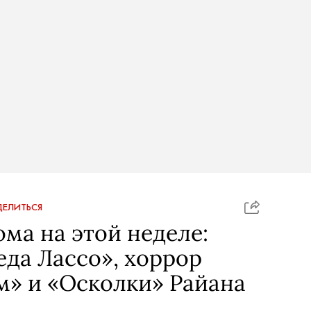
ЕЛИТЬСЯ
ома на этой неделе:
еда Лассо», хоррор
м» и «Осколки» Райана