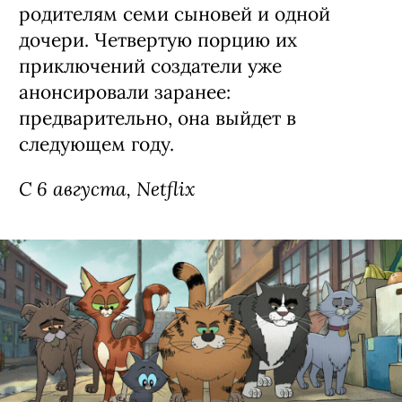
Сериал «Моя жизнь с мальчиками
Уолтер» / My Life with the Walter
Boys, 3 сезон (18+)
Третий сезон экранизации
подросткового бестселлера Эли Новак
о недавно осиротевшей 15-летней
Джеки из Нью-Йорка (Никки Родригес,
«У меня на районе»), которая
вынужденно переехала в Колорадо к
семье Уолтерсов — счастливым
родителям семи сыновей и одной
дочери. Четвертую порцию их
приключений создатели уже