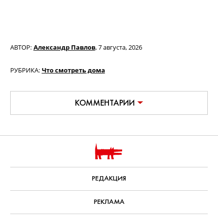
жёстко и нежно. Концертный тур в
3D» / Billie Eilish: Hit Me Hard and
Soft - The Tour Live in 3D (18+)
Документальный фильм о концертном
туре популярной певицы, за который
взялся легендарный Джеймс Кэмерон
— записи выступлений в нем
сменяются очень личными интервью
самой Билли и ее брата, музыканта
Финнеаса О’Коннелла.
С 9 августа, Paramount+