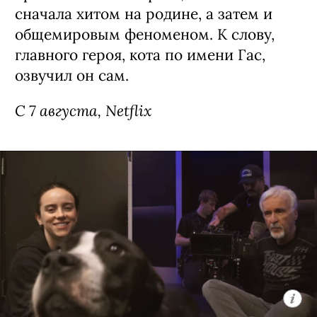
Сериал «Рики Джервейс: Уличные
коты» / Ricky Gervais Alley Cats,
премьера (18+)
Мультипликационная черная комедия
о компании бродячих британских
котов, которые ведут себя насколько
неполиткорректно и вызывающе,
настолько и обаятельно. Главное в
сериале — его создатель: Рики
Джервейс в свое время придумал
оригинальный «Офис», ставший
сначала хитом на родине, а затем и
общемировым феноменом. К слову,