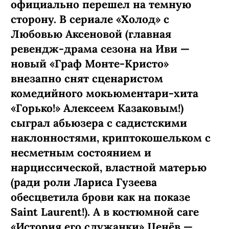
официально перешел на темную
сторону. В сериале «Холод» с
Любовью Аксеновой (главная
ревендж-­драма сезона на Иви —
новый «Граф Монте-­Кристо»
внезапно снят сценаристом
комедийного мокьюментари-хита
«Горько!» Алексеем Казаковым!)
сыграл абьюзера с садистскими
наклонностями, криптокошельком с
несметным состоянием и
нарциссической, властной матерью
(ради роли Лариса Гузеева
обесцветила брови как на показе
Saint Laurent!). А в костюмной саге
«История его служанки» Ценёв —