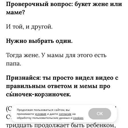
Проверочный вопрос: букет жене или
маме?
И той, и другой.
Нужно выбрать один.
Тогда жене. У мамы для этого есть
папа.
Признайся: ты просто видел видео с
правильным ответом и мемы про
сы́ночек-­корзиночек.
Смеется
(
.) Нет, я ответил тебе честно!
Продолжая пользоваться сайтом, вы
OK
принимаете
условия
и даете
согласие
на
Страшно, когда взрослый мужчина за
обработку пользовательских данных и
cookies
тридцать продолжает быть ребенком,