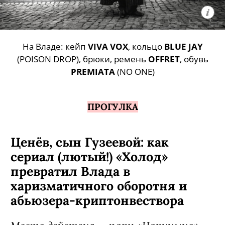
На Владе: кейп
VIVA VOX
, кольцо
BLUE JAY
(POISON DROP), брюки, ремень
OFFRET
, обувь
PREMIATA
(NO ONE)
ПРОГУЛКА
Ценёв, сын Гузеевой: как
сериал (лютый!) «Холод»
превратил Влада в
харизматичного оборотня и
абьюзера-криптонвествора