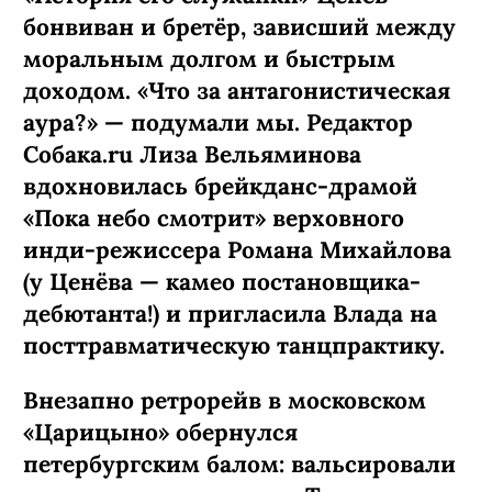
бонвиван и бретёр, зависший между
моральным долгом и быстрым
доходом. «Что за антагонистическая
аура?» — подумали мы. Редактор
Собака.ru Лиза Вельяминова
вдохновилась брейкданс-­драмой
«Пока небо смотрит» верховного
инди-режиссера Романа Михайлова
(у Ценёва — камео постановщика-
дебютанта!) и пригласила Влада на
посттравматическую танцпрактику.
Внезапно ретрорейв в московском
«Царицыно» обернулся
петербургским балом: вальсировали