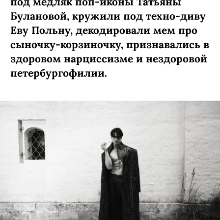
под медляк поп-иконы Татьяны
Булановой, кружили под техно-диву
Еву Польну, декодировали мем про
сыночку-­корзиночку, признавались в
здоровом нарциссизме и нездоровой
петербургофилии.