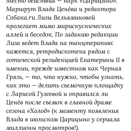
Место действия — парк «Царицыно».
Маршрут Влада Ценёва и редактора
Собака.ru Лизы Вельяминовой
пролегает мимо мирискуснических
аллей и беседок. По заданию редакции
Лиза ведет Влада на танцтерапию:
кажется, ретродискотека рядом с
готической резиденцией Екатерины II в
имении, прежде известном как Черная
Грязь, — то, что нужно, чтобы узнать,
как это — делить съемочную площадку
с Ларисой Гузеевой и оправился ли
Ценёв после съемок в главной драме
сезона «Холод» (к моменту появления
Влада в июльском Царицыно у сериала
миллионы просмотров!).