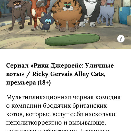
Уолтер» / My Life with the Walter
Boys, 3 сезон (18+)
Третий сезон экранизации
подросткового бестселлера Эли Новак
о недавно осиротевшей 15-летней
Джеки из Нью-Йорка (Никки Родригес,
«У меня на районе»), которая
вынужденно переехала в Колорадо к
семье Уолтерсов — счастливым
родителям семи сыновей и одной
дочери. Четвертую порцию их
приключений создатели уже
анонсировали заранее:
предварительно, она выйдет в