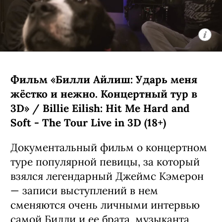
премьера (18+)
Мультипликационная черная комедия
о компании бродячих британских
котов, которые ведут себя насколько
неполиткорректно и вызывающе,
настолько и обаятельно. Главное в
сериале — его создатель: Рики
Джервейс в свое время придумал
оригинальный «Офис», ставший
сначала хитом на родине, а затем и
общемировым феноменом. К слову,
главного героя, кота по имени Гас,
озвучил он сам.
C 7 августа, Netflix