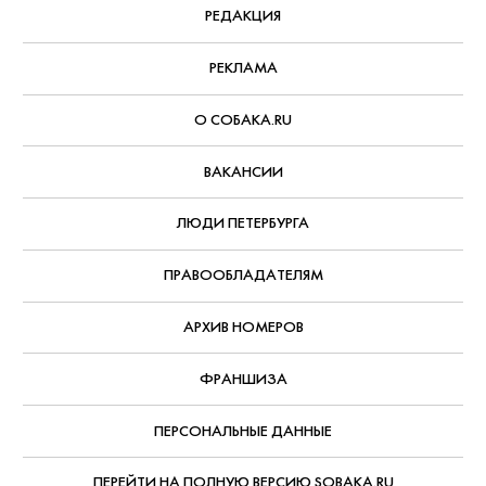
Soft - The Tour Live in 3D (18+)
Документальный фильм о концертном
туре популярной певицы, за который
взялся легендарный Джеймс Кэмерон
— записи выступлений в нем
сменяются очень личными интервью
самой Билли и ее брата, музыканта
Финнеаса О’Коннелла.
С 9 августа, Paramount+
АВТОР:
Александр Павлов
,
7 августа, 2026