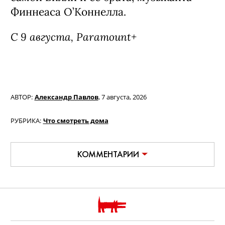
Фильм «Билли Айлиш: Ударь меня
жёстко и нежно. Концертный тур в
3D» / Billie Eilish: Hit Me Hard and