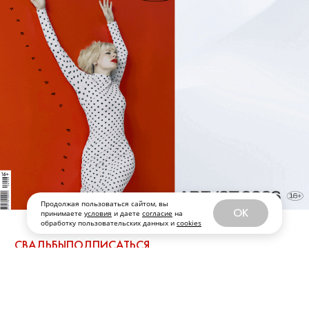
Продолжая пользоваться сайтом, вы
OK
принимаете
условия
и даете
согласие
на
обработку пользовательских данных и
cookies
СВАДЬБЫ
ПОДПИСАТЬСЯ
Эксклюзив! Как прошла
сербская свадьба Федора