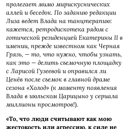
пролегает мимо мирискуснических
аллей и беседок. По заданию редакции
Лиза ведет Влада на танцтерапию:
кажется, ретродискотека рядом с
готической резиденцией Екатерины II в
имении, прежде известном как Черная
Грязь, — то, что нужно, чтобы узнать,
как это — делить съемочную площадку
с Ларисой Гузеевой и оправился ли
Ценёв после съемок в главной драме
сезона «Холод» (к моменту появления
Влада в июльском Царицыно у сериала
миллионы просмотров!).
«То, что люди считывают как мою
жестокость или агрессию, к силе не