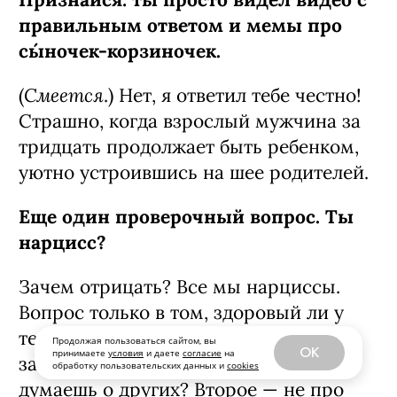
правильным ответом и мемы про
сы́ночек-­корзиночек.
Смеется
(
.) Нет, я ответил тебе честно!
Страшно, когда взрослый мужчина за
тридцать продолжает быть ребенком,
уютно устроившись на шее родителей.
Еще один проверочный вопрос. Ты
нарцисс?
Зачем отрицать? Все мы нарциссы.
Вопрос только в том, здоровый ли у
тебя нарциссизм. Ты любишь себя и
Продолжая пользоваться сайтом, вы
OK
принимаете
условия
и даете
согласие
на
заботишься о себе? Или вообще не
обработку пользовательских данных и
cookies
думаешь о других? Второе — не про