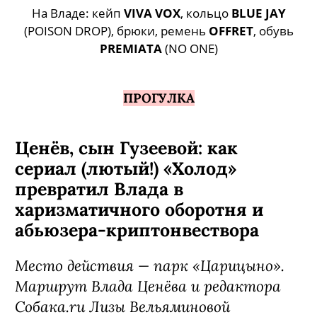
На Владе: кейп
VIVA VOX
, кольцо
BLUE JAY
(POISON DROP), брюки, ремень
OFFRET
, обувь
PREMIATA
(NO ONE)
ПРОГУЛКА
Ценёв, сын Гузеевой: как
сериал (лютый!) «Холод»
превратил Влада в
харизматичного оборотня и
абьюзера-криптонвествора
Место действия — парк «Царицыно».
Маршрут Влада Ценёва и редактора
Собака.ru Лизы Вельяминовой