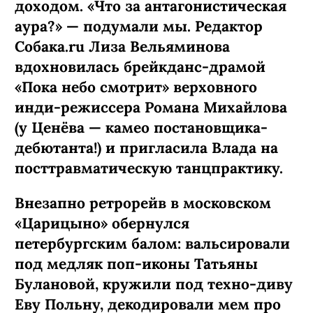
доходом. «Что за антагонистическая
аура?» — подумали мы. Редактор
Собака.ru Лиза Вельяминова
вдохновилась брейкданс-­драмой
«Пока небо смотрит» верховного
инди-режиссера Романа Михайлова
(у Ценёва — камео постановщика-
дебютанта!) и пригласила Влада на
посттравматическую танцпрактику.
Внезапно ретрорейв в московском
«Царицыно» обернулся
петербургским балом: вальсировали
под медляк поп-иконы Татьяны
Булановой, кружили под техно-диву
Еву Польну, декодировали мем про