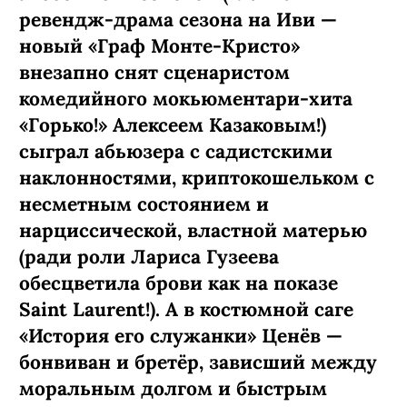
ревендж-­драма сезона на Иви —
новый «Граф Монте-­Кристо»
внезапно снят сценаристом
комедийного мокьюментари-хита
«Горько!» Алексеем Казаковым!)
сыграл абьюзера с садистскими
наклонностями, криптокошельком с
несметным состоянием и
нарциссической, властной матерью
(ради роли Лариса Гузеева
обесцветила брови как на показе
Saint Laurent!). А в костюмной саге
«История его служанки» Ценёв —
бонвиван и бретёр, зависший между
моральным долгом и быстрым