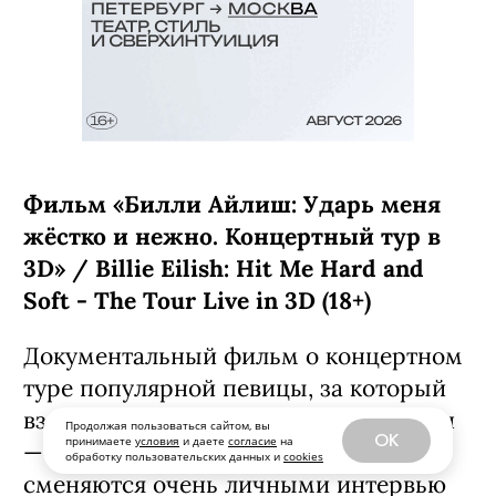
Фильм «Билли Айлиш: Ударь меня
жёстко и нежно. Концертный тур в
3D» / Billie Eilish: Hit Me Hard and
Soft - The Tour Live in 3D (18+)
Документальный фильм о концертном
туре популярной певицы, за который
взялся легендарный Джеймс Кэмерон
Продолжая пользоваться сайтом, вы
OK
принимаете
условия
и даете
согласие
на
— записи выступлений в нем
обработку пользовательских данных и
cookies
сменяются очень личными интервью