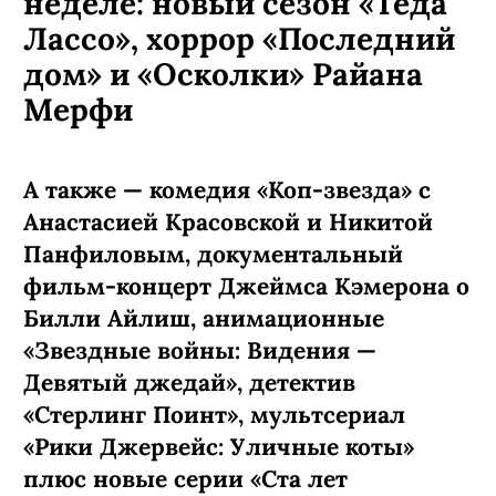
неделе: новый сезон «Теда
Лассо», хоррор «Последний
дом» и «Осколки» Райана
Мерфи
А также — комедия «Коп-звезда» с
Анастасией Красовской и Никитой
Панфиловым, документальный
фильм-концерт Джеймса Кэмерона о
Билли Айлиш, анимационные
«Звездные войны: Видения —
Девятый джедай», детектив
«Стерлинг Поинт», мультсериал
«Рики Джервейс: Уличные коты»
плюс новые серии «Ста лет