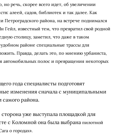
, но речь, скорее всего идет, об увеличении
в: алеей, садов, библиотек и так далее. Как
ии Петроградского района, на встрече поднимался
Ян Гейл, известный тем, что превратил свой родной
дную столицу, заметил, что даже в таком
еудобном районе специальные трассы для
жить. Правда, делать это, по мнению урбаниста,
ия автомобильных полос и превращения некоторых
щего года специалисты подготовят
жные изменения сначала с муниципальными
и самого района.
я
сторона
уже
выступала площадкой для
те с Коломной она была выбрана
пилотной
ага о городах».