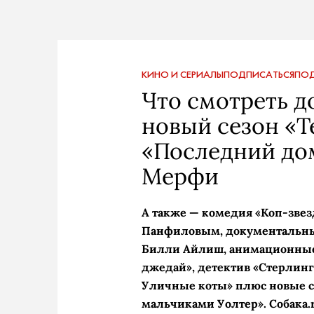
КИНО И СЕРИАЛЫ
ПОДПИСАТЬСЯ
ПОД
Что смотреть д
новый сезон «Т
«Последний до
Мерфи
А также — комедия «Коп-звез
Панфиловым, документальны
Билли Айлиш, анимационные
джедай», детектив «Стерлинг
Уличные коты» плюс новые се
мальчиками Уолтер». Собака.