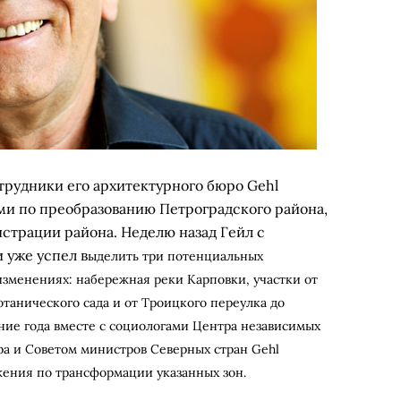
трудники его архитектурного бюро Gehl
ами по преобразованию Петроградского района,
страции района. Неделю назад Гейл с
 уже успел в
ыделить три потенциальных
изменениях: набережная реки Карповки, участки от
танического сада и от Троицкого переулка до
ние года вместе с социологами Центра независимых
ра и Советом министров Северных стран
Gehl
жения по трансформации указанных зон.