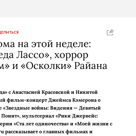
ЕЛИТЬСЯ
ома на этой неделе:
еда Лассо», хоррор
м» и «Осколки» Райана
да» с Анастасией Красовской и Никитой
й фильм-концерт Джеймса Кэмерона о
 «Звездные войны: Видения — Девятый
 Поинт», мультсериал «Рики Джервейс:
рии «Ста лет одиночества» и «Моей жизни с
ru рассказывает о главных фильмах и