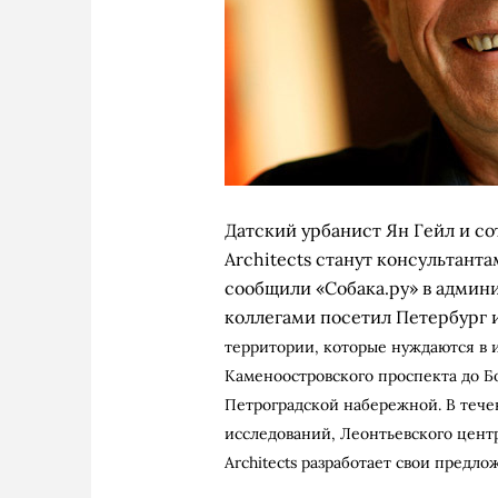
Датский урбанист Ян Гейл и со
Architects станут консультант
сообщили
«
Собака.ру
»
в админи
коллегами посетил Петербург и
территории, которые нуждаются в 
Каменоостровского проспекта до Бо
Петроградской набережной.
В тече
исследований, Леонтьевского цент
Architects
разработает свои предло