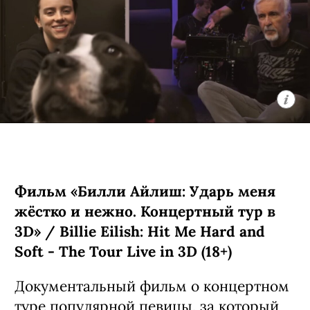
коты» / Ricky Gervais Alley Cats,
премьера (18+)
Мультипликационная черная комедия
о компании бродячих британских
котов, которые ведут себя насколько
неполиткорректно и вызывающе,
настолько и обаятельно. Главное в
сериале — его создатель: Рики
Джервейс в свое время придумал
оригинальный «Офис», ставший
сначала хитом на родине, а затем и
общемировым феноменом. К слову,
главного героя, кота по имени Гас,
озвучил он сам.