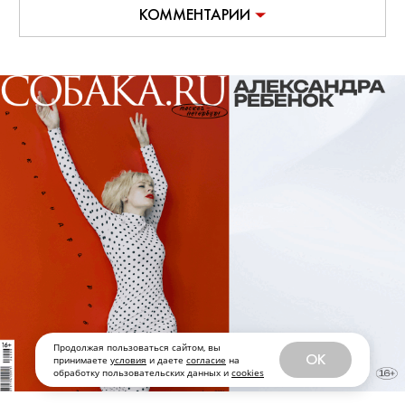
3D» / Billie Eilish: Hit Me Hard and
Soft - The Tour Live in 3D (18+)
Документальный фильм о концертном
туре популярной певицы, за который
взялся легендарный Джеймс Кэмерон
— записи выступлений в нем
сменяются очень личными интервью
самой Билли и ее брата, музыканта
Финнеаса О’Коннелла.
С 9 августа, Paramount+
Продолжая пользоваться сайтом, вы
OK
принимаете
условия
и даете
согласие
на
обработку пользовательских данных и
cookies