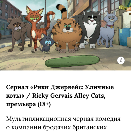
Сериал «Моя жизнь с мальчиками
Уолтер» / My Life with the Walter
Boys, 3 сезон (18+)
Третий сезон экранизации
подросткового бестселлера Эли Новак
о недавно осиротевшей 15-летней
Джеки из Нью-Йорка (Никки Родригес,
«У меня на районе»), которая
вынужденно переехала в Колорадо к
семье Уолтерсов — счастливым
родителям семи сыновей и одной
дочери. Четвертую порцию их
приключений создатели уже
анонсировали заранее:
предварительно, она выйдет в