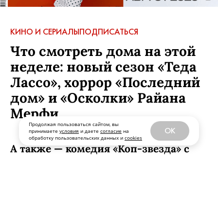
КИНО И СЕРИАЛЫ
ПОДПИСАТЬСЯ
Что смотреть дома на этой
неделе: новый сезон «Теда
Лассо», хоррор «Последний
дом» и «Осколки» Райана
Мерфи
Продолжая пользоваться сайтом, вы
OK
принимаете
условия
и даете
согласие
на
обработку пользовательских данных и
cookies
А также — комедия «Коп-звезда» с
Анастасией Красовской и Никитой
Панфиловым, документальный
фильм-концерт Джеймса Кэмерона о
Билли Айлиш, анимационные