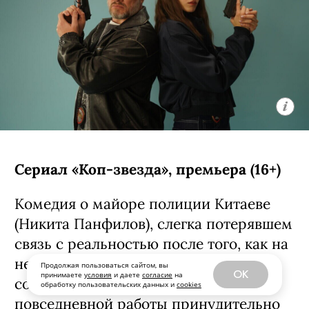
Сериал «Коп-звезда», премьера (16+)
Комедия о майоре полиции Китаеве
(Никита Панфилов), слегка потерявшем
связь с реальностью после того, как на
него свалилась популярность в
Продолжая пользоваться сайтом, вы
OK
принимаете
условия
и даете
согласие
на
соцсетях. Баланс медийности и
обработку пользовательских данных и
cookies
повседневной работы принудительно