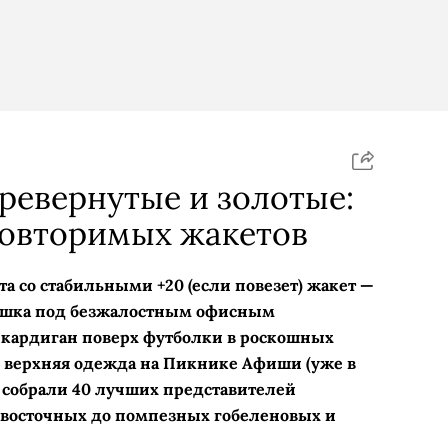
ревернутые и золотые:
повторимых жакетов
та со стабильными +20 (если повезет) жакет —
башка под безжалостным офисным
кардиган поверх футболки в роскошных
 и верхняя одежда на Пикнике Афиши (уже в
ду собрали 40 лучших представителей
 восточных до помпезных гобеленовых и