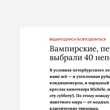
ВЕЩИ
ПОДПИСАТЬСЯ
ПОДЕЛИТЬСЯ
Вампирские, пе
выбрали 40 не
В условиях петербургского ле
наше всё — и утепленная ру
кондиционером, и нарядный 
креслах кинотеатра Michèle,
эту субботу!). По этому пово
жакетного мира — от модных
классических твидовых.