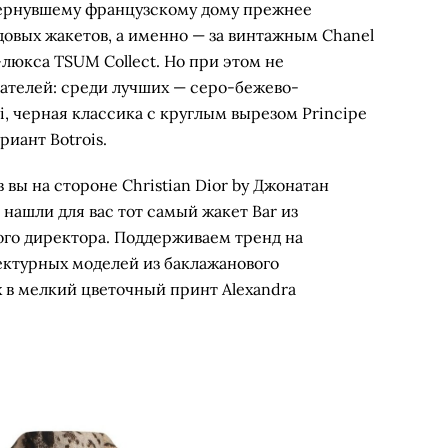
вернувшему французскому дому прежнее
идовых жакетов, а именно — за винтажным Chanel
люкса TSUM Collect. Но при этом не
ателей: среди лучших — серо-бежево-
, черная классика с круглым вырезом Principe
риант Botrois.
 вы на стороне Christian Dior by Джонатан
нашли для вас тот самый жакет Bar из
го директора. Поддерживаем тренд на
ектурных моделей из баклажанового
х в мелкий цветочный принт Alexandra
«Кашемир и Шелк», 85 614 руб.
 No More, 38 350 руб.
shatava, 49 900 руб.
eoniki, 40 000 руб.
Rockabi, 49 000 руб.
Level44, 35 900 руб.
dashkin, 35 000 руб.
udy|Eye, 95 000 руб.