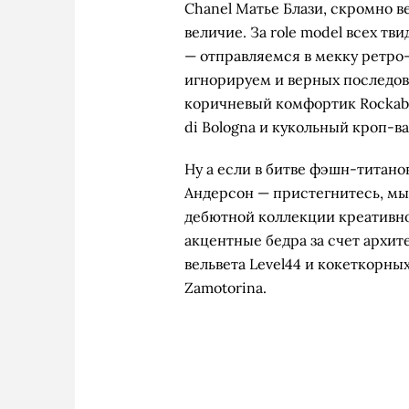
Chanel Матье Блази, скромно 
величие. За role model всех тв
— отправляемся в мекку ретро-
игнорируем и верных последов
коричневый комфортик Rockabi
di Bologna и кукольный кроп-ва
Ну а если в битве фэшн-титанов
Андерсон — пристегнитесь, мы 
дебютной коллекции креативно
акцентные бедра за счет архит
вельвета Level44 и кокеткорны
Zamotorina.
Avant Toi, 
Say
U
G
Yu
R