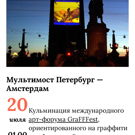
Мультимост Петербург —
Амстердам
20
Кульминация м
еждународного
июля
арт-форума GraFFFest
,
ориентированного на граффити
01.00