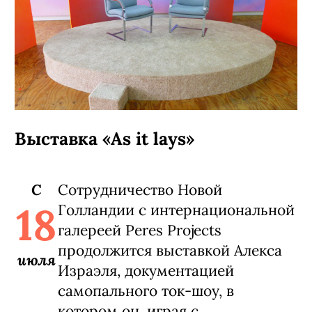
Выставка «As it lays»
C
Сотрудничество Новой
18
Голландии с интернациональной
галереей Peres Projects
продолжится выставкой Алекса
июля
Израэля, документацией
самопального ток-шоу, в
котором он, играя с