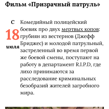
Фильм «Призрачный патруль»
C
Комедийный полицейский
18
боевик про двух
мертвых копов
:
грубиян из вестернов (Джефф
Бриджес) и молодой патрульный,
июля
застреленный во время первой
же боевой смены, поступают на
работу в департамент R.I.P.D, где
лихо принимаются за
расследование криминальных
безобразий жителей загробного
мира.