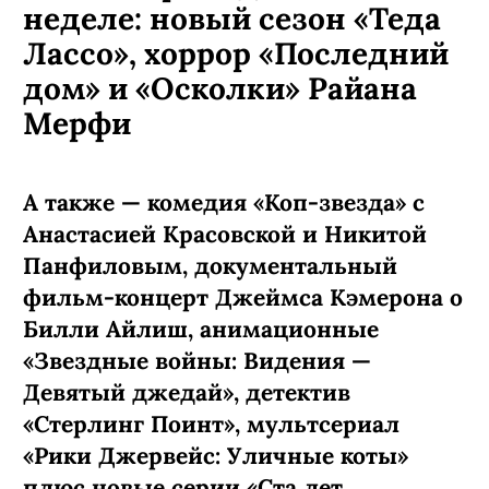
неделе: новый сезон «Теда
Лассо», хоррор «Последний
дом» и «Осколки» Райана
Мерфи
А также — комедия «Коп-звезда» с
Анастасией Красовской и Никитой
Панфиловым, документальный
фильм-концерт Джеймса Кэмерона о
Билли Айлиш, анимационные
«Звездные войны: Видения —
Девятый джедай», детектив
«Стерлинг Поинт», мультсериал
«Рики Джервейс: Уличные коты»
плюс новые серии «Ста лет