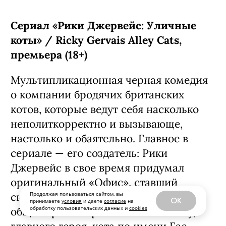
Сериал «Рики Джервейс: Уличные
коты» / Ricky Gervais Alley Cats,
премьера (18+)
Мультипликационная черная комедия
о компании бродячих британских
котов, которые ведут себя насколько
неполиткорректно и вызывающе,
настолько и обаятельно. Главное в
сериале — его создатель: Рики
Джервейс в свое время придумал
оригинальный «Офис», ставший
Продолжая пользоваться сайтом, вы
сначала хитом на родине, а затем и
OK
принимаете
условия
и даете
согласие
на
обработку пользовательских данных и
cookies
общемировым феноменом. К слову,