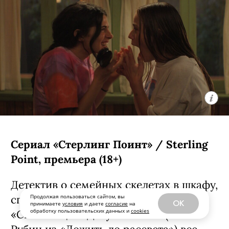
Сериал «Стерлинг Поинт» / Sterling
Point, премьера (18+)
Детектив о семейных скелетах в шкафу,
Продолжая пользоваться сайтом, вы
спродюсированный создателями
OK
принимаете
условия
и даете
согласие
на
обработку пользовательских данных и
cookies
«Сплетницы». Девушка Энни (Элла