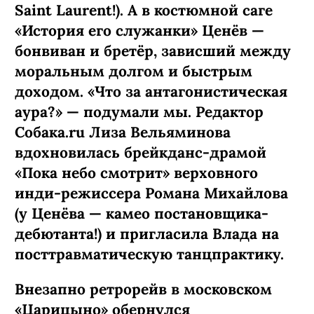
Saint Laurent!). А в костюмной саге
«История его служанки» Ценёв —
бонвиван и бретёр, зависший между
моральным долгом и быстрым
доходом. «Что за антагонистическая
аура?» — подумали мы. Редактор
Собака.ru Лиза Вельяминова
вдохновилась брейкданс-­драмой
«Пока небо смотрит» верховного
инди-режиссера Романа Михайлова
(у Ценёва — камео постановщика-
дебютанта!) и пригласила Влада на
посттравматическую танцпрактику.
Внезапно ретрорейв в московском
«Царицыно» обернулся