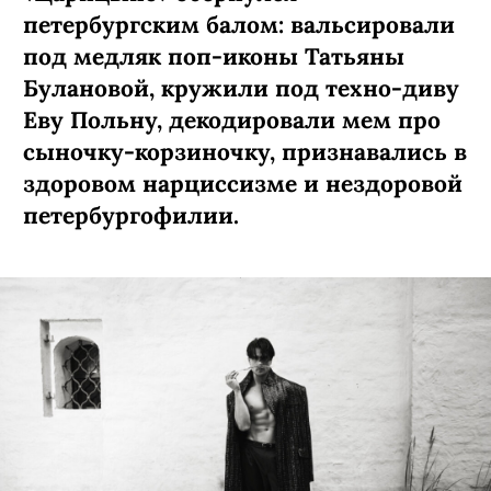
петербургским балом: вальсировали
под медляк поп-иконы Татьяны
Булановой, кружили под техно-диву
Еву Польну, декодировали мем про
сыночку-­корзиночку, признавались в
здоровом нарциссизме и нездоровой
петербургофилии.