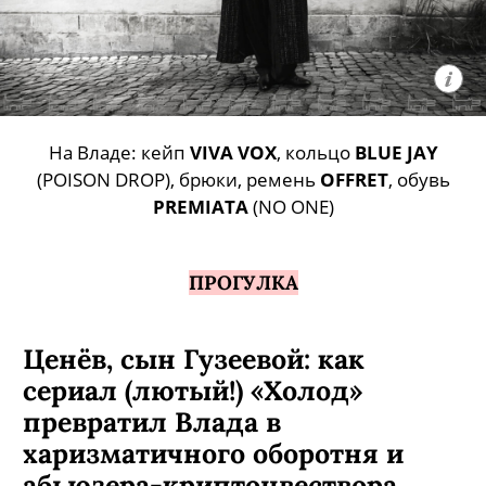
На Владе: кейп
VIVA VOX
, кольцо
BLUE JAY
(POISON DROP), брюки, ремень
OFFRET
, обувь
PREMIATA
(NO ONE)
ПРОГУЛКА
Ценёв, сын Гузеевой: как
сериал (лютый!) «Холод»
превратил Влада в
харизматичного оборотня и
абьюзера-криптонвествора