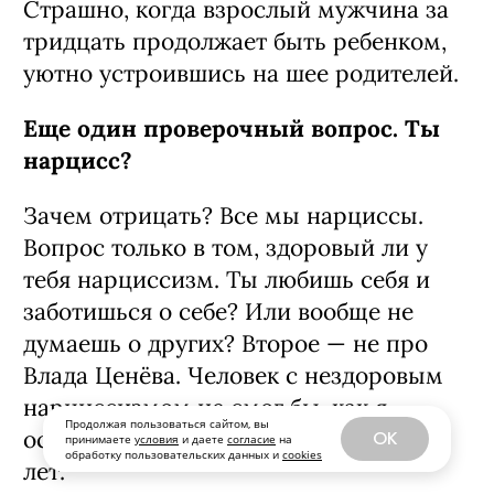
Страшно, когда взрослый мужчина за
тридцать продолжает быть ребенком,
уютно устроившись на шее родителей.
Еще один проверочный вопрос. Ты
нарцисс?
Зачем отрицать? Все мы нарциссы.
Вопрос только в том, здоровый ли у
тебя нарциссизм. Ты любишь себя и
заботишься о себе? Или вообще не
думаешь о других? Второе — не про
Влада Ценёва. Человек с нездоровым
нарциссизмом не смог бы, как я,
Продолжая пользоваться сайтом, вы
оставаться в отношениях целых семь
OK
принимаете
условия
и даете
согласие
на
обработку пользовательских данных и
cookies
лет.