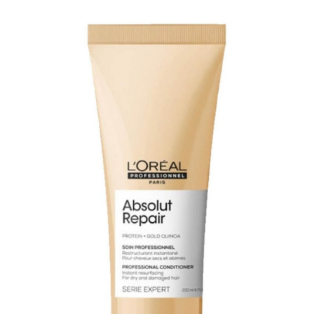
хрупкие волосы, но и восстанавливает
оптимальный уровень увлажненности,
оставляя локоны блестящими и
эластичными (спасибо витаминному
комплексу A, B, B5, E, F).
L’Oreal Professionnel