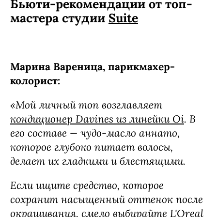
Кандалакше!) объединили в составе
кондиционера для волос крапиву,
вереск и микс масел (репейное,
касторовое, оливковое). В итоге
средство закрывает все потребности
волос: увлажняет и питает,
восстанавливает и разглаживает,
обеспечивает легкое расчесывание и
помогает в процессе укладки — и все
это без утяжеления и потери объема.
Бьюти-рекомендации от топ-
мастера студии
Suite