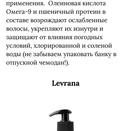
L’Oreal Professionnel, «Золотое Яблоко», 1 448
руб.
Скорая помощь сухим и
безжизненным волосам —
кондиционер Absolut Repair от L’Oreal
Professionnel, который делает локоны
напитанными, сильными и
шелковистыми уже после первого
применения. Олеиновая кислота
Омега-9 и пшеничный протеин в
составе возрождают ослабленные
волосы, укрепляют их изнутри и