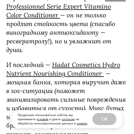
Марина Вареница, парикмахер-
колорист:
«Мой личный топ возглавляет
кондиционер Davines из линейки Oi
. В
его составе — чудо-масло аннато,
которое глубоко питает волосы,
делает их гладкими и блестящими.
Если ищите средство, которое
сохранит насыщенный оттенок после
окрашивания, смело выбирайте
L'Oreal
Professionnel Serie Expert Vitamino
Продолжая пользоваться сайтом, вы
Color Conditioner
— он не только
OK
принимаете
условия
и даете
согласие
на
обработку пользовательских данных и
cookies
продлит стойкость цвета (спасибо