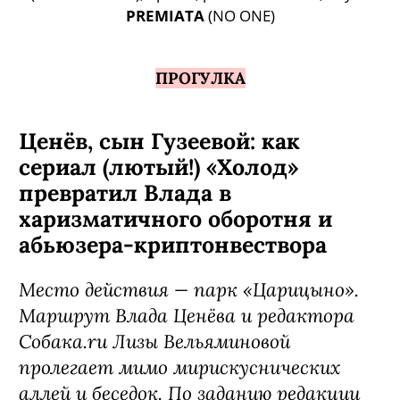
PREMIATA
(NO ONE)
ПРОГУЛКА
Ценёв, сын Гузеевой: как
сериал (лютый!) «Холод»
превратил Влада в
харизматичного оборотня и
абьюзера-криптонвествора
Место действия — парк «Царицыно».
Маршрут Влада Ценёва и редактора
Собака.ru Лизы Вельяминовой
пролегает мимо мирискуснических
аллей и беседок. По заданию редакции