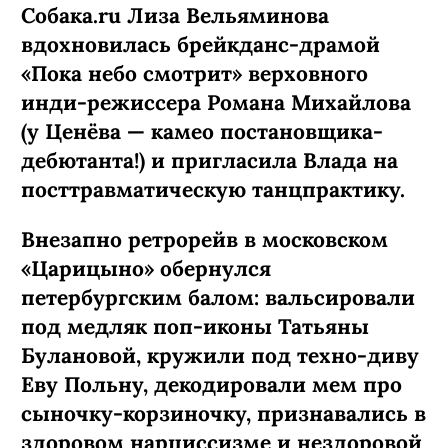
Собака.ru Лиза Вельяминова
вдохновилась брейкданс-­драмой
«Пока небо смотрит» верховного
инди-режиссера Романа Михайлова
(у Ценёва — камео постановщика-
дебютанта!) и пригласила Влада на
посттравматическую танцпрактику.
Внезапно ретрорейв в московском
«Царицыно» обернулся
петербургским балом: вальсировали
под медляк поп-иконы Татьяны
Булановой, кружили под техно-диву
Еву Польну, декодировали мем про
сыночку-­корзиночку, признавались в
здоровом нарциссизме и нездоровой