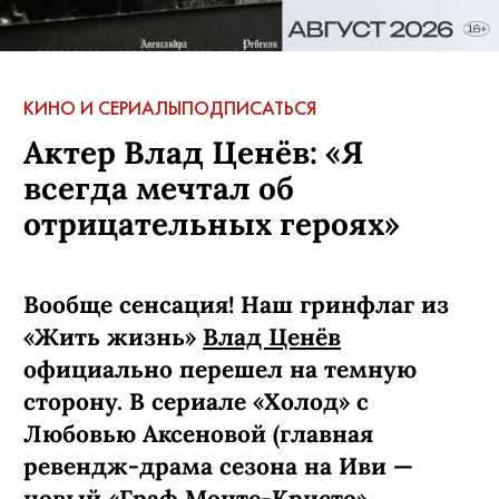
КИНО И СЕРИАЛЫ
ПОДПИСАТЬСЯ
Актер Влад Ценёв: «Я
всегда мечтал об
отрицательных героях»
Вообще сенсация! Наш гринфлаг из
«Жить жизнь»
Влад Ценёв
официально перешел на темную
сторону. В сериале «Холод» с
Любовью Аксеновой (главная
ревендж-­драма сезона на Иви —
новый «Граф Монте-­Кристо»