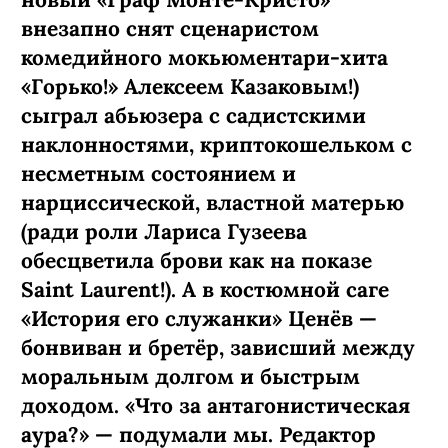
внезапно снят сценаристом
комедийного мокьюментари-хита
«Горько!» Алексеем Казаковым!)
сыграл абьюзера с садистскими
наклонностями, криптокошельком с
несметным состоянием и
нарциссической, властной матерью
(ради роли Лариса Гузеева
обесцветила брови как на показе
Saint Laurent!). А в костюмной саге
«История его служанки» Ценёв —
бонвиван и бретёр, зависший между
моральным долгом и быстрым
доходом. «Что за антагонистическая
аура?» — подумали мы. Редактор