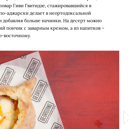
повар Гиви Гвитидзе, стажировавшийся в
 по-аджарски делает в неортодоксальной
и добавляя больше начинки. На десерт можно
кий пончик с заварным кремом, а из напитков –
о-восточному.