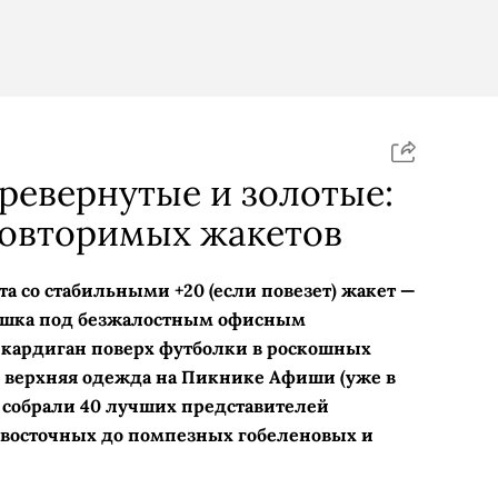
ревернутые и золотые:
повторимых жакетов
та со стабильными +20 (если повезет) жакет —
башка под безжалостным офисным
кардиган поверх футболки в роскошных
 и верхняя одежда на Пикнике Афиши (уже в
ду собрали 40 лучших представителей
 восточных до помпезных гобеленовых и