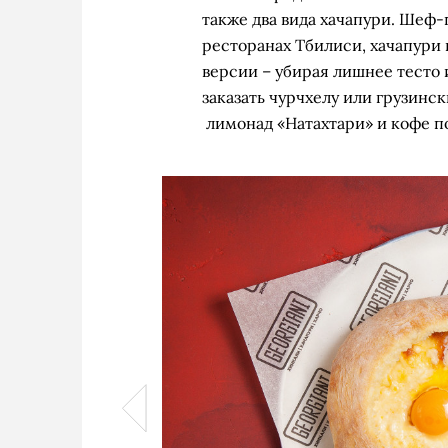
также два вида хачапури. Шеф-
ресторанах Тбилиси, хачапури
версии – убирая лишнее тесто 
заказать чурчхелу или грузинс
лимонад «Натахтари» и кофе п