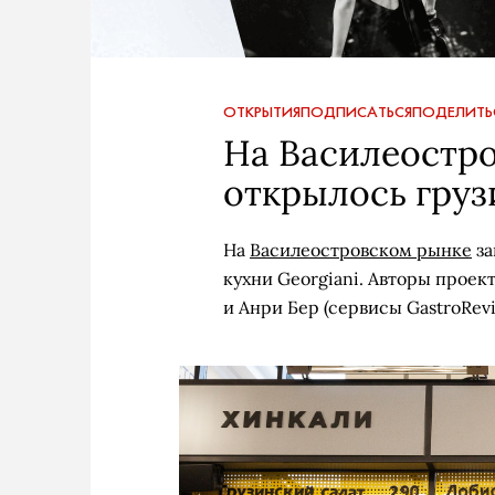
ОТКРЫТИЯ
ПОДПИСАТЬСЯ
ПОДЕЛИТЬ
На Василеостр
открылось груз
На
Василеостровском рынке
за
кухни Georgiani. Авторы проек
и Анри Бер (сервисы GastroRevi