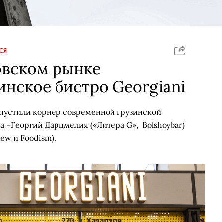
СЯ
овском рынке
инское бистро Georgiani
пустили корнер современной грузинской
та –Георгий Дарцмелия («Литера G», Bolshoybar)
ew и Foodism).