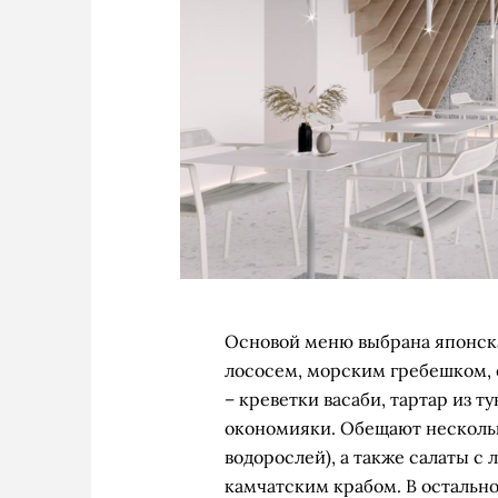
Основой меню выбрана японска
лососем, морским гребешком, 
– креветки васаби, тартар из т
окономияки. Обещают нескольк
водорослей), а также салаты с
камчатским крабом. В остально