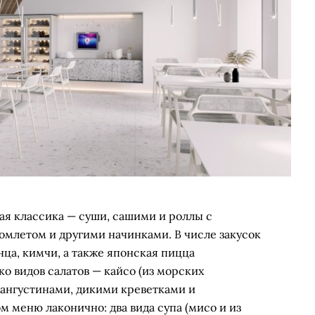
я классика — суши, сашими и роллы с
омлетом и другими начинками. В числе закусок
унца, кимчи, а также японская пицца
о видов салатов — кайсо (из морских
 лангустинами, дикими креветками и
м меню лаконично: два вида супа (мисо и из