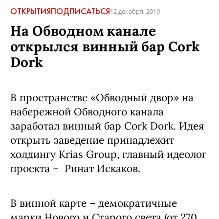
ОТКРЫТИЯ
ПОДПИСАТЬСЯ
12 декабря, 2019
На Обводном канале
открылся винный бар Cork
Dork
В пространстве «Обводный двор» на
набережной Обводного канала
заработал винный бар Cork Dork. Идея
открыть заведение принадлежит
холдингу Krias Group, главный идеолог
проекта – Ринат Искаков.
В винной карте – демократичные
марки Нового и Старого света (от 270