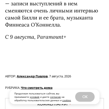
Продолжая пользоваться сайтом, вы
Фильм «Билли Айлиш: Ударь меня
OK
принимаете
условия
и даете
согласие
на
обработку пользовательских данных и
cookies
жёстко и нежно. Концертный тур в